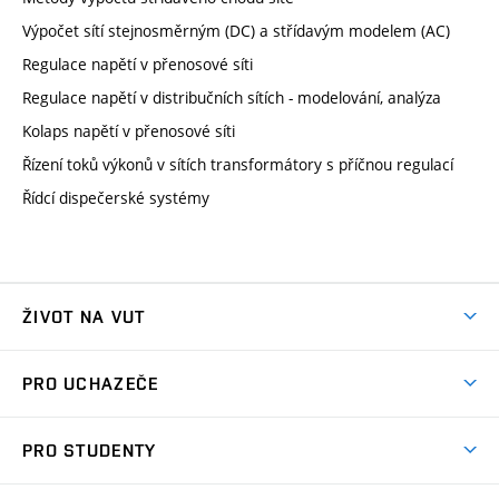
Výpočet sítí stejnosměrným (DC) a střídavým modelem (AC)
Regulace napětí v přenosové síti
Regulace napětí v distribučních sítích - modelování, analýza
Kolaps napětí v přenosové síti
Řízení toků výkonů v sítích transformátory s příčnou regulací
Řídcí dispečerské systémy
ŽIVOT NA VUT
Atmosféra VUT
PRO UCHAZEČE
Prostory školy
Proč na VUT
Koleje
PRO STUDENTY
Studijní programy
Stravování
Předměty
Studijní předpisy
Studium a stáže v zahraničí
Stipendia