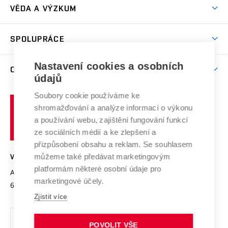
Dny otevřených dveří
VĚDA A VÝZKUM
Sport na VUT
(externí
Studijní programy
Poplatky za studium
Uznání zahraničního vzdělání
Knihovny
Aktivity pro juniory
Studentský život
odkaz)
Věda a výzkum na VUT
Harmonogram akademického roku
Zpracování osobních údajů studentů
Sociální bezpečí
SPOLUPRÁCE
Celoživotní vzdělávání
Brno
Podpora excelence
Závěrečné práce
Studium bez bariér
Zpracování osobních údajů uchazečů o studium
Firemní spolupráce
Mezinárodní vědecká rada
Nastavení cookies a osobních
O UNIVERZITĚ
Doktorské studium
Podpora podnikání
E-přihláška
údajů
Zahraniční spolupráce
Systém zajišťování kvality výzkumu
Profil univerzity
Spolupráce se školami
Soubory cookie používáme ke
Vysoké
Výzkumné infrastruktury
shromažďování a analýze informací o výkonu
Udržitelná univerzita
učení
Služby univerzity
Transfer znalostí
a používání webu, zajištění fungování funkcí
technické
Podnikavá univerzita / ContriBUTe
Mezinárodní dohody
ze sociálních médií a ke zlepšení a
Open Science
v
Bezpečná univerzita
přizpůsobení obsahu a reklam. Se souhlasem
Univerzitní sítě
Brně
Projekty
můžeme také předávat marketingovým
VYSOKÉ UČENÍ TECHNICKÉ V BRNĚ
Vyznamenání
platformám některé osobní údaje pro
Projekty ze strukturálních fondů
Antonínská 548/1
www.vut.cz
marketingové účely.
Organizační struktura
602 00 Brno
vut@vutbr.cz
Specifický výzkum
Zjistit více
Úřední deska
Ochrana osobních údajů
POVOLIT VŠE