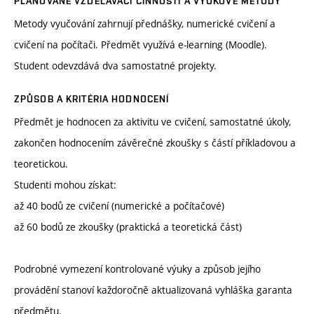
PLÁNOVANÉ VZDĚLÁVACÍ ČINNOSTI A VÝUKOVÉ METODY
Metody vyučování zahrnují přednášky, numerické cvičení a
cvičení na počítači. Předmět využívá e-learning (Moodle).
Student odevzdává dva samostatné projekty.
ZPŮSOB A KRITÉRIA HODNOCENÍ
Předmět je hodnocen za aktivitu ve cvičení, samostatné úkoly,
zakončen hodnocením závěrečné zkoušky s částí příkladovou a
teoretickou.
Studenti mohou získat:
až 40 bodů ze cvičení (numerické a počítačové)
až 60 bodů ze zkoušky (praktická a teoretická část)
Podrobné vymezení kontrolované výuky a způsob jejího
provádění stanoví každoročně aktualizovaná vyhláška garanta
předmětu.