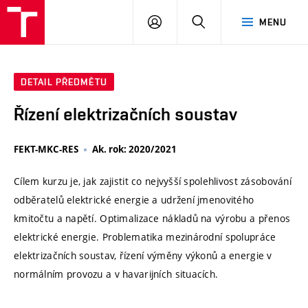
VUT
PŘIHLÁSIT
HLEDAT
MENU
SE
DETAIL PŘEDMĚTU
Řízení elektrizačních soustav
FEKT-MKC-RES
Ak. rok: 2020/2021
Cílem kurzu je, jak zajistit co nejvyšší spolehlivost zásobování
odběratelů elektrické energie a udržení jmenovitého
kmitočtu a napětí. Optimalizace nákladů na výrobu a přenos
elektrické energie. Problematika mezinárodní spolupráce
elektrizačních soustav, řízení výměny výkonů a energie v
normálním provozu a v havarijních situacích.