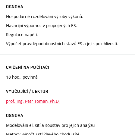
OSNOVA
Hospodárné rozdělování výroby výkonů.
Havarijní výpomoc v propojených ES.
Regulace napětí.
Výpočet pravděpodobnostních stavů ES a její spolehlivosti.
CVIČENÍ NA POČÍTAČI
18 hod., povinná
VYUČUJÍCÍ / LEKTOR
prof. Ing. Petr Toman, Ph.D.
OSNOVA
Modelování el. sítí a soustav pro jejich analýzu
Metody výpočtu střídavého chodu sítě