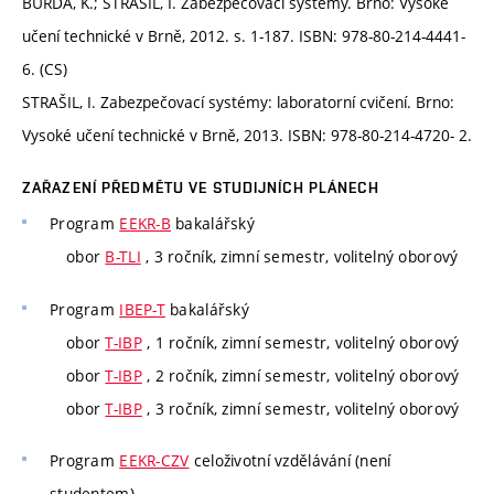
BURDA, K.; STRAŠIL, I. Zabezpečovací systémy. Brno: Vysoké
učení technické v Brně, 2012. s. 1-187. ISBN: 978-80-214-4441-
6. (CS)
STRAŠIL, I. Zabezpečovací systémy: laboratorní cvičení. Brno:
Vysoké učení technické v Brně, 2013. ISBN: 978-80-214-4720- 2.
ZAŘAZENÍ PŘEDMĚTU VE STUDIJNÍCH PLÁNECH
Program
EEKR-B
bakalářský
obor
B-TLI
, 3 ročník, zimní semestr, volitelný oborový
Program
IBEP-T
bakalářský
obor
T-IBP
, 1 ročník, zimní semestr, volitelný oborový
obor
T-IBP
, 2 ročník, zimní semestr, volitelný oborový
obor
T-IBP
, 3 ročník, zimní semestr, volitelný oborový
Program
EEKR-CZV
celoživotní vzdělávání (není
studentem)