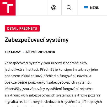
VUT
PŘIHLÁSIT
HLEDAT
MENU
SE
DETAIL PŘEDMĚTU
Zabezpečovací systémy
FEKT-BZSY
Ak. rok: 2017/2018
Zabezpečovací systémy jsou určeny k ochraně aktiv
jednotlivců a institucí. Předmět je koncipován tak, aby jeho
absolvent získal celkový přehled o fungování, návrhu a
obsluze běžně používaných zabezpečovacích systémů.
Přednášky jsou věnovány vysvětlení fungování zejména
elektronických zabezpečovacích systémů, elektrické požární
signalizace, kamerových sledovacích systémů a přístupových