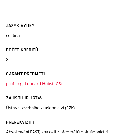
JAZYK VÝUKY
čeština
POČET KREDITŮ
8
GARANT PŘEDMĚTU
prof. Ing. Leonard Hobst, CSc.
ZAJIŠŤUJE ÚSTAV
Ústav stavebního zkušebnictví (SZK)
PREREKVIZITY
Absolvování FAST, znalosti z předmětů o zkušebnictví,