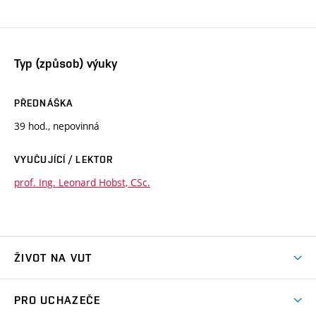
Typ (způsob) výuky
PŘEDNÁŠKA
39 hod., nepovinná
VYUČUJÍCÍ / LEKTOR
prof. Ing. Leonard Hobst, CSc.
ŽIVOT NA VUT
Atmosféra VUT
PRO UCHAZEČE
Prostory školy