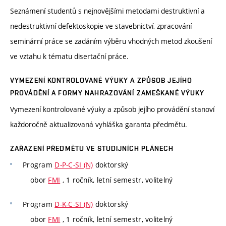
Seznámení studentů s nejnovějšími metodami destruktivní a
nedestruktivní defektoskopie ve stavebnictví, zpracování
seminární práce se zadáním výběru vhodných metod zkoušení
ve vztahu k tématu disertační práce.
VYMEZENÍ KONTROLOVANÉ VÝUKY A ZPŮSOB JEJÍHO
PROVÁDĚNÍ A FORMY NAHRAZOVÁNÍ ZAMEŠKANÉ VÝUKY
Vymezení kontrolované výuky a způsob jejího provádění stanoví
každoročně aktualizovaná vyhláška garanta předmětu.
ZAŘAZENÍ PŘEDMĚTU VE STUDIJNÍCH PLÁNECH
Program
D-P-C-SI (N)
doktorský
obor
FMI
, 1 ročník, letní semestr, volitelný
Program
D-K-C-SI (N)
doktorský
obor
FMI
, 1 ročník, letní semestr, volitelný