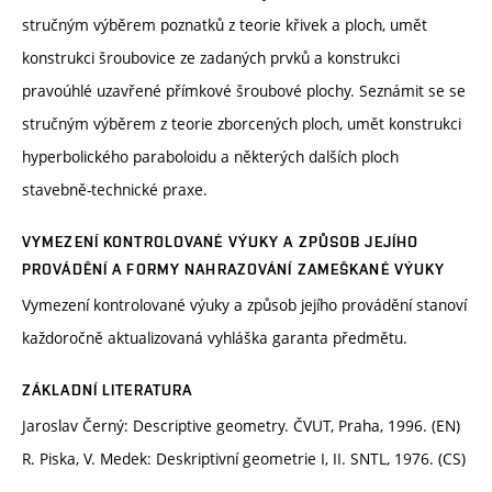
stručným výběrem poznatků z teorie křivek a ploch, umět
konstrukci šroubovice ze zadaných prvků a konstrukci
pravoúhlé uzavřené přímkové šroubové plochy. Seznámit se se
stručným výběrem z teorie zborcených ploch, umět konstrukci
hyperbolického paraboloidu a některých dalších ploch
stavebně-technické praxe.
VYMEZENÍ KONTROLOVANÉ VÝUKY A ZPŮSOB JEJÍHO
PROVÁDĚNÍ A FORMY NAHRAZOVÁNÍ ZAMEŠKANÉ VÝUKY
Vymezení kontrolované výuky a způsob jejího provádění stanoví
každoročně aktualizovaná vyhláška garanta předmětu.
ZÁKLADNÍ LITERATURA
Jaroslav Černý: Descriptive geometry. ČVUT, Praha, 1996. (EN)
R. Piska, V. Medek: Deskriptivní geometrie I, II. SNTL, 1976. (CS)