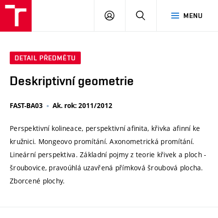
VUT
PŘIHLÁSIT
HLEDAT
MENU
SE
DETAIL PŘEDMĚTU
Deskriptivní geometrie
FAST-BA03
Ak. rok: 2011/2012
Perspektivní kolineace, perspektivní afinita, křivka afinní ke
kružnici. Mongeovo promítání. Axonometrická promítání.
Lineární perspektiva. Základní pojmy z teorie křivek a ploch -
šroubovice, pravoúhlá uzavřená přímková šroubová plocha.
Zborcené plochy.