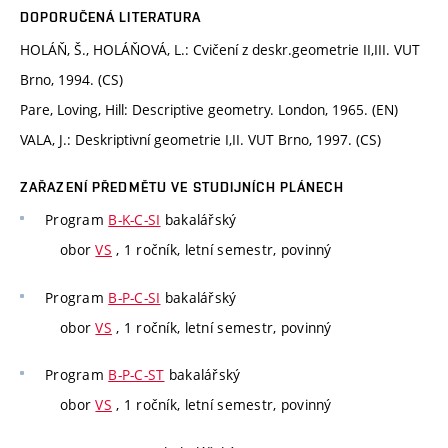
DOPORUČENÁ LITERATURA
HOLÁŇ, Š., HOLÁŇOVÁ, L.: Cvičení z deskr.geometrie II,III. VUT
Brno, 1994. (CS)
Pare, Loving, Hill: Descriptive geometry. London, 1965. (EN)
VALA, J.: Deskriptivní geometrie I,II. VUT Brno, 1997. (CS)
ZAŘAZENÍ PŘEDMĚTU VE STUDIJNÍCH PLÁNECH
Program
B-K-C-SI
bakalářský
obor
VS
, 1 ročník, letní semestr, povinný
Program
B-P-C-SI
bakalářský
obor
VS
, 1 ročník, letní semestr, povinný
Program
B-P-C-ST
bakalářský
obor
VS
, 1 ročník, letní semestr, povinný