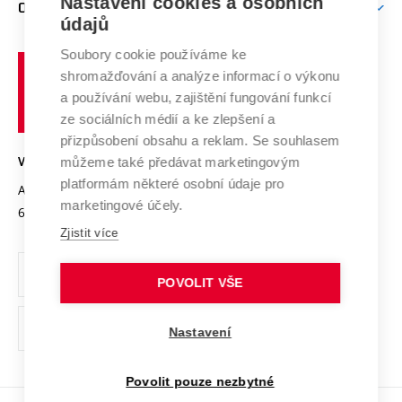
Mezinárodní vědecká rada
Nastavení cookies a osobních
O UNIVERZITĚ
Doktorské studium
Podpora podnikání
E-přihláška
údajů
Zahraniční spolupráce
Systém zajišťování kvality výzkumu
Profil univerzity
Spolupráce se školami
Soubory cookie používáme ke
Vysoké
Výzkumné infrastruktury
shromažďování a analýze informací o výkonu
Udržitelná univerzita
učení
Služby univerzity
Transfer znalostí
a používání webu, zajištění fungování funkcí
technické
Podnikavá univerzita / ContriBUTe
Mezinárodní dohody
ze sociálních médií a ke zlepšení a
Open Science
v
Bezpečná univerzita
přizpůsobení obsahu a reklam. Se souhlasem
Univerzitní sítě
Brně
Projekty
můžeme také předávat marketingovým
VYSOKÉ UČENÍ TECHNICKÉ V BRNĚ
Vyznamenání
platformám některé osobní údaje pro
Projekty ze strukturálních fondů
Antonínská 548/1
www.vut.cz
marketingové účely.
Organizační struktura
602 00 Brno
vut@vutbr.cz
Specifický výzkum
Zjistit více
Úřední deska
Ochrana osobních údajů
POVOLIT VŠE
(externí
Pracovní příležitosti
Nastavení
odkaz)
Podpora a rozvoj zaměstnanců a studujících
Povolit pouze nezbytné
Rovné příležitosti