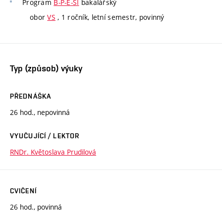
Program
B-P-E-SI
bakalářský
obor
VS
, 1 ročník, letní semestr, povinný
Typ (způsob) výuky
PŘEDNÁŠKA
26 hod., nepovinná
VYUČUJÍCÍ / LEKTOR
RNDr. Květoslava Prudilová
CVIČENÍ
26 hod., povinná