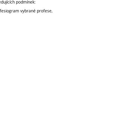
edujících podmínek:
rofesiogram vybrané profese,