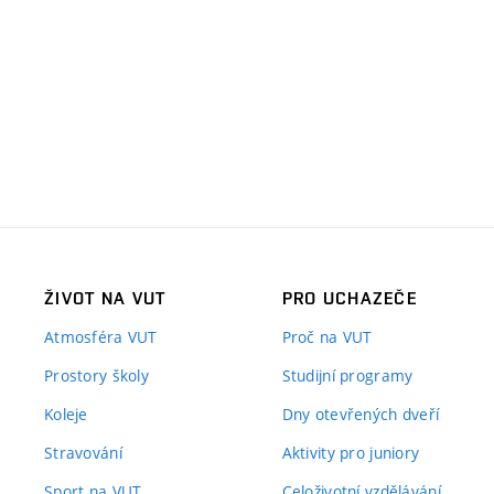
ŽIVOT NA VUT
PRO UCHAZEČE
Atmosféra VUT
Proč na VUT
Prostory školy
Studijní programy
Koleje
Dny otevřených dveří
Stravování
Aktivity pro juniory
Sport na VUT
Celoživotní vzdělávání