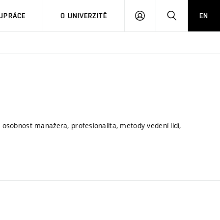
PŘIHLÁSIT
HLEDAT
UPRÁCE
O UNIVERZITĚ
EN
SE
, osobnost manažera, profesionalita, metody vedení lidí,