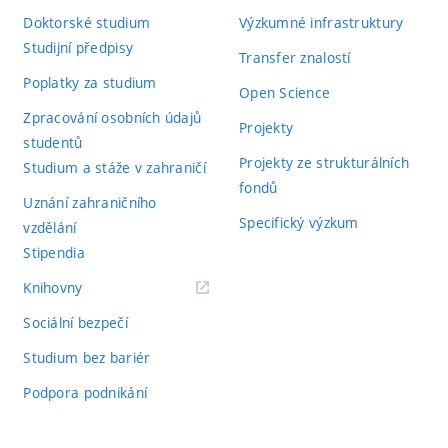
Doktorské studium
Výzkumné infrastruktury
Studijní předpisy
Transfer znalostí
Poplatky za studium
Open Science
Zpracování osobních údajů
Projekty
studentů
Projekty ze strukturálních
Studium a stáže v zahraničí
fondů
Uznání zahraničního
Specifický výzkum
vzdělání
Stipendia
(externí
Knihovny
odkaz)
Sociální bezpečí
Studium bez bariér
Podpora podnikání