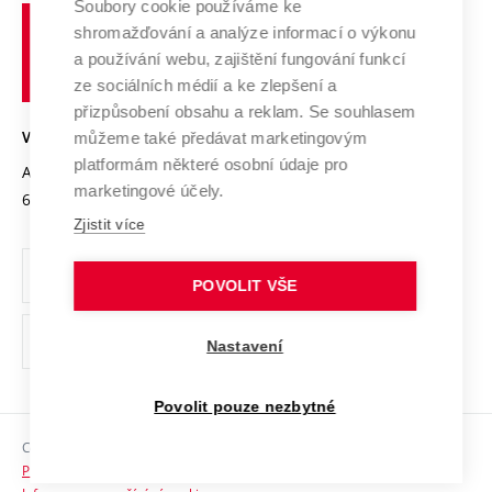
Spolupráce se školami
Soubory cookie používáme ke
Vysoké
Výzkumné infrastruktury
shromažďování a analýze informací o výkonu
Udržitelná univerzita
učení
Služby univerzity
Transfer znalostí
a používání webu, zajištění fungování funkcí
technické
Podnikavá univerzita / ContriBUTe
Mezinárodní dohody
ze sociálních médií a ke zlepšení a
Open Science
v
Bezpečná univerzita
přizpůsobení obsahu a reklam. Se souhlasem
Univerzitní sítě
Brně
Projekty
můžeme také předávat marketingovým
VYSOKÉ UČENÍ TECHNICKÉ V BRNĚ
Vyznamenání
platformám některé osobní údaje pro
Projekty ze strukturálních fondů
Antonínská 548/1
www.vut.cz
marketingové účely.
Organizační struktura
602 00 Brno
vut@vutbr.cz
Specifický výzkum
Zjistit více
Úřední deska
Ochrana osobních údajů
POVOLIT VŠE
(externí
Pracovní příležitosti
Nastavení
odkaz)
Podpora a rozvoj zaměstnanců a studujících
Povolit pouze nezbytné
Rovné příležitosti
Copyright © 2026 VUT
Sociální bezpečí
Prohlášení o přístupnosti
HR Award