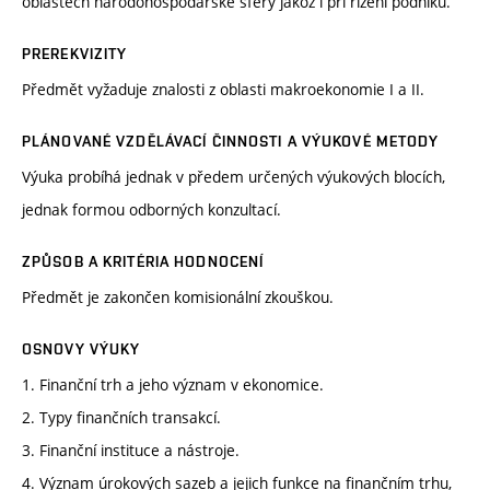
oblastech národohospodářské sféry jakož i při řízení podniku.
PREREKVIZITY
Předmět vyžaduje znalosti z oblasti makroekonomie I a II.
PLÁNOVANÉ VZDĚLÁVACÍ ČINNOSTI A VÝUKOVÉ METODY
Výuka probíhá jednak v předem určených výukových blocích,
jednak formou odborných konzultací.
ZPŮSOB A KRITÉRIA HODNOCENÍ
Předmět je zakončen komisionální zkouškou.
OSNOVY VÝUKY
1. Finanční trh a jeho význam v ekonomice.
2. Typy finančních transakcí.
3. Finanční instituce a nástroje.
4. Význam úrokových sazeb a jejich funkce na finančním trhu,