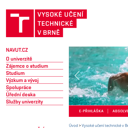
NAVUT.CZ
O univerzitě
Zájemce o studium
Studium
Výzkum a vývoj
Spolupráce
Úřední deska
Služby univerzity
E-PŘIHLÁŠKA
│
ABSOLV
Úvod
>
Vysoké učení technické v B