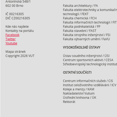
Antonínská 548/1
602 00 Brno
Fakulta architektury / FA
Fakulta elektrotechniky a komunikačn
IČ 00216305
technologií / FEKT
DIČ CZ00216305
Fakulta chemická / FCH
Fakulta informačních technologií / FIT
Kde nás najdete
Fakulta podnikatelská / FP
Kontakty na portálu
Fakulta stavební / FAST
Facebook
Fakulta strojního inženýrství / FSI
Twitter
Fakulta výtvarných umění / FaVU
Youtube
VYSOKOŠKOLSKÉ ÚSTAVY
Mapa stránek
Copyright 2026 VUT
Ústav soudního inženýrství / ÚSI
Centrum sportovních aktivit / CESA
Středoevropský technologický institut 
OSTATNÍ SOUČÁSTI
Centrum informačních služeb / CIS
Institut celoživotního vzdělávání / ICV
Koleje a menzy / KAM
Nakladatelství Vutium
Ústřední knihovna / ÚK
Rektorát