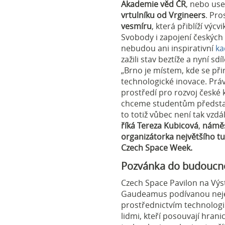
Akademie věd ČR
, nebo us
vrtulníku od Vrgineers
. Pro
vesmíru
, která přiblíží vý
Svobody i zapojení českých
nebudou ani inspirativní
ka
zažili stav beztíže a nyní sd
„Brno je místem, kde se př
technologické inovace. Práv
prostředí pro rozvoj české
chceme studentům představit
to totiž vůbec není tak vzdá
říká
Tereza Kubicová
,
náměs
organizátorka největšího tu
Czech Space Week.
Pozvánka do budoucno
Czech Space Pavilon na Výst
Gaudeamus podívanou nejen
prostřednictvím technologií
lidmi, kteří posouvají hrani