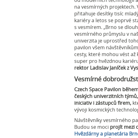
od moderních technologií až
na vesmírných projektech.
přitahuje desítky tisíc mlad
kariéry a letos se poprvé s
s vesmírem. „Brno se dlouh
vesmírného průmyslu v naší
univerzita je uprostřed toh
pavilon všem návštěvníkům 
cesty, které mohou vést až 
super pro hvězdnou kariér
rektor Ladislav Janíček z V
Vesmírné dobrodružstv
Czech Space Pavilon během
českých univerzitních týmů
iniciativ i zástupců
firem,
kt
vývoji kosmických technolog
Návštěvníky vesmírného pa
Budou se moci
projít mezi
Hvězdárny a planetária Br