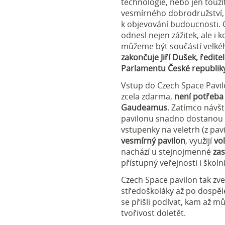
technologie, nebo jen touž
vesmírného dobrodružství,
k objevování budoucnosti. 
odnesl nejen zážitek, ale i k
můžeme být součástí velké
zakončuje Jiří Dušek, ředit
Parlamentu České republiky
Vstup do Czech Space Pavi
zcela zdarma,
není potřeba
Gaudeamus
. Zatímco návš
pavilonu snadno dostanou
vstupenky na veletrh (z pav
vesmírný pavilon
, využijí
vo
nachází u stejnojmenné
za
přístupný veřejnosti i škol
Czech Space pavilon tak zve
středoškoláky až po dospěl
se přišli podívat, kam až m
tvořivost doletět.