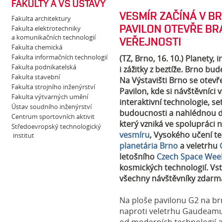
FAKULTY A VŠ ÚSTAVY
VESMÍR ZAČÍNÁ V B
Fakulta architektury
PAVILON OTEVŘE BR
Fakulta elektrotechniky
a komunikačních technologií
VEŘEJNOSTI
Fakulta chemická
Fakulta informačních technologií
(TZ, Brno, 16. 10.) Planety, 
Fakulta podnikatelská
i zážitky z beztíže. Brno bud
Fakulta stavební
Na Výstavišti Brno se otev
Fakulta strojního inženýrství
Pavilon, kde si návštěvníci
Fakulta výtvarných umění
interaktivní technologie, se
Ústav soudního inženýrství
budoucnosti a nahlédnou do
Centrum sportovních aktivit
který vzniká ve spolupráci
Středoevropský technologický
vesmíru
,
Vysokého učení te
institut
planetária Brno
a veletrhu
letošního
Czech Space Wee
kosmických technologií. V
všechny návštěvníky zdarm
Na ploše pavilonu G2 na brn
naproti veletrhu Gaudeamus,