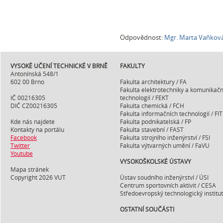
Odpovědnost:
Mgr. Marta Vaňkov
VYSOKÉ UČENÍ TECHNICKÉ V BRNĚ
FAKULTY
Antonínská 548/1
602 00 Brno
Fakulta architektury / FA
Fakulta elektrotechniky a komunikačn
IČ 00216305
technologií / FEKT
DIČ CZ00216305
Fakulta chemická / FCH
Fakulta informačních technologií / FIT
Kde nás najdete
Fakulta podnikatelská / FP
Kontakty na portálu
Fakulta stavební / FAST
Facebook
Fakulta strojního inženýrství / FSI
Twitter
Fakulta výtvarných umění / FaVU
Youtube
VYSOKOŠKOLSKÉ ÚSTAVY
Mapa stránek
Copyright 2026 VUT
Ústav soudního inženýrství / ÚSI
Centrum sportovních aktivit / CESA
Středoevropský technologický institut 
OSTATNÍ SOUČÁSTI