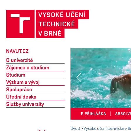
NAVUT.CZ
O univerzitě
Zájemce o studium
Studium
Výzkum a vývoj
Spolupráce
Úřední deska
Služby univerzity
E-PŘIHLÁŠKA
│
ABSOLV
Úvod
>
Vysoké učení technické v B