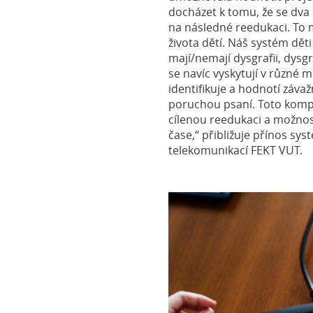
docházet k tomu, že se dva
na následné reedukaci. To 
života dětí. Náš systém děti
mají/nemají dysgrafii, dysgr
se navíc vyskytují v různé m
identifikuje a hodnotí závaž
poruchou psaní. Toto komp
cílenou reedukaci a možnost
čase,“ přibližuje přínos s
telekomunikací FEKT VUT.