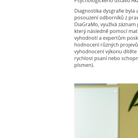
Psychologického ústavu
Ak
Diagnostika dysgrafie byla
posouzení odborníků z prax
DiaGraMo, využívá záznam p
který následně pomocí ma
vyhodnotí a expertům posky
hodnocení různých projevů 
vyhodnocení výkonu dítěte 
rychlost psaní nebo schopno
písmen).