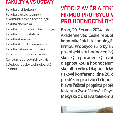
FAKULTY A VŠ ÚSTAVY
VĚDCI Z AV ČR A FE
Fakulta architektury
FIRMOU PROPSYCO V
Fakulta elektrotechniky
a komunikačních technologií
PRO HODNOCENÍ DY
Fakulta chemická
Fakulta informačních technologií
Brno, 20. června 2024 – Ve
Fakulta podnikatelská
Akademie věd České republik
Fakulta stavební
komunikačních technologií 
Fakulta strojního inženýrství
firmou Propsyco s.r.o byla
Fakulta výtvarných umění
pro objektivní hodnocení v
Ústav soudního inženýrství
školských poradenských zař
Centrum sportovních aktivit
diagnostikou a hodnocením
Středoevropský technologický
školního věku. Diagnostick
institut
tiskové konferenci dne 20. 
proděkan pro tvůrčí činnos
hlavní řešitel projektu pr
Katarína Zvončáková z Psyc
Mekyska z Ústavu telekomu