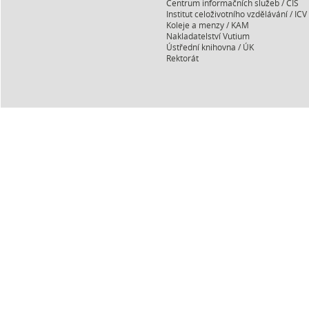
Centrum informačních služeb / CIS
Institut celoživotního vzdělávání / ICV
Koleje a menzy / KAM
Nakladatelství Vutium
Ústřední knihovna / ÚK
Rektorát