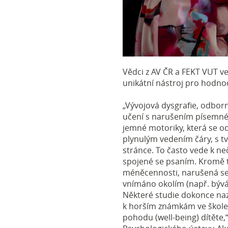
Vědci z AV ČR a FEKT VUT ve
unikátní nástroj pro hodnoc
„Vývojová dysgrafie, odbor
učení s narušením písemné
jemné motoriky, která se od
plynulým vedením čáry, s t
stránce. To často vede k n
spojené se psaním. Kromě t
méněcennosti, narušená se
vnímáno okolím (např. bývá
Některé studie dokonce naz
k horším známkám ve škole.
pohodu (well-being) dítěte,