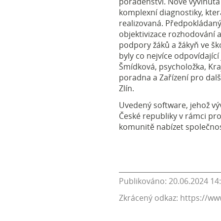
poradenství. Nově vyvinut
komplexní diagnostiky, kter
realizovaná. Předpokládan
objektivizace rozhodování 
podpory žáků a žákyň ve ško
byly co nejvíce odpovídajíc
Šmídková, psycholožka, Kr
poradna a Zařízení pro dal
Zlín.
Uvedený software, jehož vý
České republiky v rámci pr
komunitě nabízet společnos
Publikováno: 20.06.2024 14
Zkrácený odkaz: https://ww