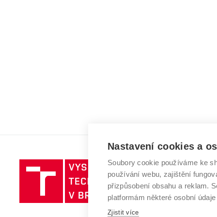
Nastavení cookies a o
Soubory cookie používáme ke sh
Vysoké
používání webu, zajištění fungová
učení
přizpůsobení obsahu a reklam.
technické
platformám některé osobní údaje
v
Zjistit více
Brně