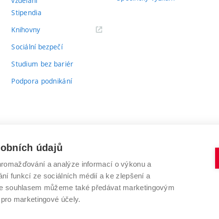
vzdělání
Stipendia
(externí
Knihovny
odkaz)
Sociální bezpečí
Studium bez bariér
Podpora podnikání
sobních údajů
romažďování a analýze informací o výkonu a
VYSOKÉ UČENÍ TECHNICKÉ V BRNĚ
ní funkcí ze sociálních médií a ke zlepšení a
Antonínská 548/1
www.vut.cz
 Se souhlasem můžeme také předávat marketingovým
602 00 Brno
vut@vutbr.cz
 pro marketingové účely.