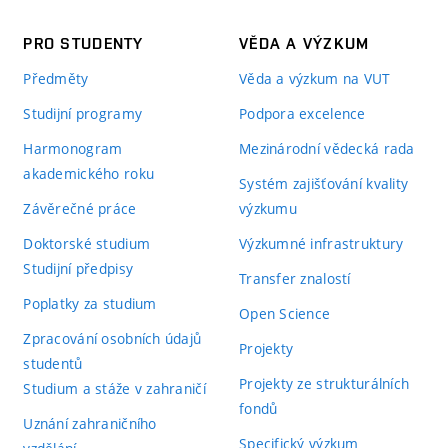
PRO STUDENTY
VĚDA A VÝZKUM
Předměty
Věda a výzkum na VUT
Studijní programy
Podpora excelence
Harmonogram
Mezinárodní vědecká rada
akademického roku
Systém zajišťování kvality
Závěrečné práce
výzkumu
Doktorské studium
Výzkumné infrastruktury
Studijní předpisy
Transfer znalostí
Poplatky za studium
Open Science
Zpracování osobních údajů
Projekty
studentů
Projekty ze strukturálních
Studium a stáže v zahraničí
fondů
Uznání zahraničního
Specifický výzkum