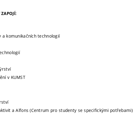
ZAPOJÍ:
y a komunikačních technologií
echnologií
ýrství
mění v KUMST
ství
ktivit a Alfons (Centrum pro studenty se specifickými potřebami)