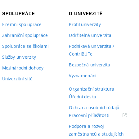
SPOLUPRÁCE
O UNIVERZITĚ
Firemní spolupráce
Profil univerzity
Zahraniční spolupráce
Udržitelná univerzita
Spolupráce se školami
Podnikavá univerzita /
ContriBUTe
Služby univerzity
Bezpečná univerzita
Mezinárodní dohody
Vyznamenání
Univerzitní sítě
Organizační struktura
Úřední deska
Ochrana osobních údajů
(externí
Pracovní příležitosti
odkaz)
Podpora a rozvoj
zaměstnanců a studujících