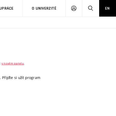
PŘIHLÁSIT
HLEDAT
UPRÁCE
O UNIVERZITĚ
EN
SE
ít
v novém panelu
.
 Přijďte si užít program