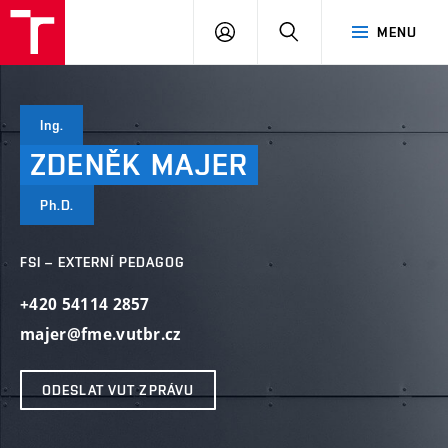
VUT
PŘIHLÁSIT
HLEDAT
MENU
SE
Ing.
ZDENĚK
MAJER
Ph.D.
FSI – EXTERNÍ PEDAGOG
+420 54114 2857
majer@fme.vutbr.cz
ODESLAT VUT ZPRÁVU