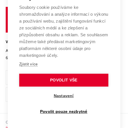
Systém zajišťování kvality výzkumu
Profil univerzity
Spolupráce se školami
Soubory cookie používáme ke
Vysoké
Výzkumné infrastruktury
shromažďování a analýze informací o výkonu
Udržitelná univerzita
učení
Služby univerzity
Transfer znalostí
a používání webu, zajištění fungování funkcí
technické
Podnikavá univerzita / ContriBUTe
Mezinárodní dohody
ze sociálních médií a ke zlepšení a
Open Science
v
Bezpečná univerzita
přizpůsobení obsahu a reklam. Se souhlasem
Univerzitní sítě
Brně
Projekty
můžeme také předávat marketingovým
VYSOKÉ UČENÍ TECHNICKÉ V BRNĚ
Vyznamenání
platformám některé osobní údaje pro
Projekty ze strukturálních fondů
Antonínská 548/1
www.vut.cz
marketingové účely.
Organizační struktura
602 00 Brno
vut@vutbr.cz
Specifický výzkum
Zjistit více
Úřední deska
Ochrana osobních údajů
POVOLIT VŠE
(externí
Pracovní příležitosti
Nastavení
odkaz)
Podpora a rozvoj zaměstnanců a studujících
Povolit pouze nezbytné
Rovné příležitosti
Copyright © 2026 VUT
Sociální bezpečí
Prohlášení o přístupnosti