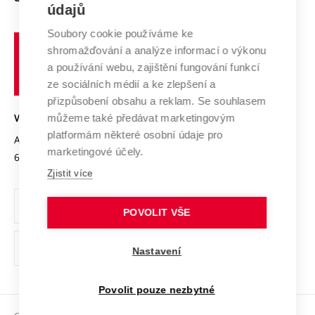
E-přihláška
údajů
Zahraniční spolupráce
Systém zajišťování kvality výzkumu
Profil univerzity
Spolupráce se školami
Soubory cookie používáme ke
Vysoké
Výzkumné infrastruktury
shromažďování a analýze informací o výkonu
Udržitelná univerzita
učení
Služby univerzity
Transfer znalostí
a používání webu, zajištění fungování funkcí
technické
Podnikavá univerzita / ContriBUTe
Mezinárodní dohody
ze sociálních médií a ke zlepšení a
Open Science
v
Bezpečná univerzita
přizpůsobení obsahu a reklam. Se souhlasem
Univerzitní sítě
Brně
Projekty
můžeme také předávat marketingovým
VYSOKÉ UČENÍ TECHNICKÉ V BRNĚ
Vyznamenání
platformám některé osobní údaje pro
Projekty ze strukturálních fondů
Antonínská 548/1
www.vut.cz
marketingové účely.
Organizační struktura
602 00 Brno
vut@vutbr.cz
Specifický výzkum
Zjistit více
Úřední deska
Ochrana osobních údajů
POVOLIT VŠE
(externí
Pracovní příležitosti
Nastavení
odkaz)
Podpora a rozvoj zaměstnanců a studujících
Povolit pouze nezbytné
Rovné příležitosti