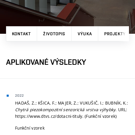
KONTAKT
ŽIVOTOPIS
VÝUKA
PROJEKTY
APLIKOVANÉ VÝSLEDKY
2022
HADAŠ, Z.; KŠICA, F.; MAJER, Z.; VUKUŠIČ, I.; BUBNÍK, K.:
Chytrá piezokompozitní senzorická vrstva výhybky
. URL:
https://www.dtvs.cz/dotacni-tituly. (Funkční vzorek)
Funkční vzorek