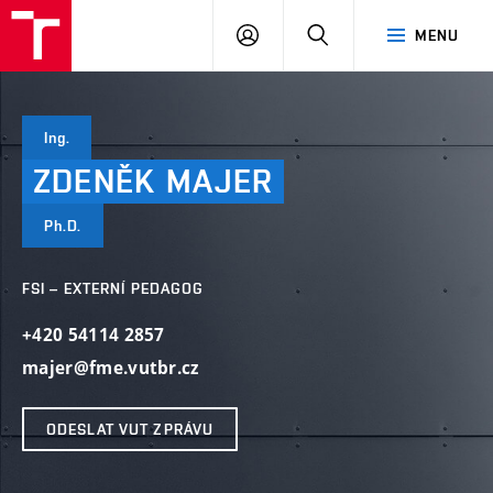
VUT
PŘIHLÁSIT
HLEDAT
MENU
SE
Ing.
ZDENĚK
MAJER
Ph.D.
FSI – EXTERNÍ PEDAGOG
+420 54114 2857
majer@fme.vutbr.cz
ODESLAT VUT ZPRÁVU