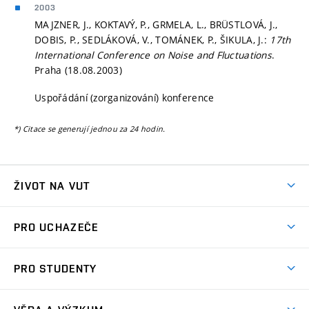
2003
MAJZNER, J., KOKTAVÝ, P., GRMELA, L., BRÜSTLOVÁ, J.,
DOBIS, P., SEDLÁKOVÁ, V., TOMÁNEK, P., ŠIKULA, J.:
17th
International Conference on Noise and Fluctuations
.
Praha (18.08.2003)
Uspořádání (zorganizování) konference
*) Citace se generují jednou za 24 hodin.
ŽIVOT NA VUT
Atmosféra VUT
PRO UCHAZEČE
Prostory školy
Proč na VUT
Koleje
PRO STUDENTY
Studijní programy
Stravování
Předměty
Studijní předpisy
Studium a stáže v zahraničí
Stipendia
Dny otevřených dveří