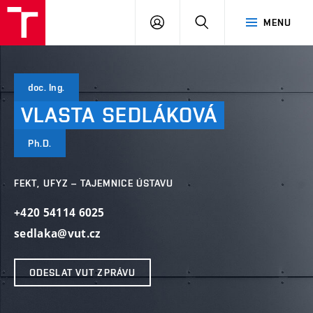
VUT
PŘIHLÁSIT
HLEDAT
MENU
SE
doc. Ing.
VLASTA
SEDLÁKOVÁ
Ph.D.
FEKT, UFYZ – TAJEMNICE ÚSTAVU
+420 54114 6025
sedlaka@vut.cz
ODESLAT VUT ZPRÁVU