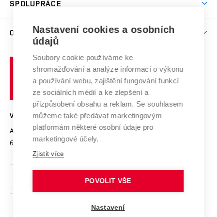
SPOLUPRÁCE
Celoživotní vzdělávání
Brno
Podpora excelence
Závěrečné práce
Studium bez bariér
Zpracování osobních údajů uchazečů o studium
Firemní spolupráce
Mezinárodní vědecká rada
Nastavení cookies a osobních
O UNIVERZITĚ
Doktorské studium
Podpora podnikání
E-přihláška
údajů
Zahraniční spolupráce
Systém zajišťování kvality výzkumu
Profil univerzity
Spolupráce se školami
Soubory cookie používáme ke
Vysoké
Výzkumné infrastruktury
shromažďování a analýze informací o výkonu
Udržitelná univerzita
učení
Služby univerzity
Transfer znalostí
a používání webu, zajištění fungování funkcí
technické
Podnikavá univerzita / ContriBUTe
Mezinárodní dohody
ze sociálních médií a ke zlepšení a
Open Science
v
Bezpečná univerzita
přizpůsobení obsahu a reklam. Se souhlasem
Univerzitní sítě
Brně
Projekty
můžeme také předávat marketingovým
VYSOKÉ UČENÍ TECHNICKÉ V BRNĚ
Vyznamenání
platformám některé osobní údaje pro
Projekty ze strukturálních fondů
Antonínská 548/1
www.vut.cz
marketingové účely.
Organizační struktura
602 00 Brno
vut@vutbr.cz
Specifický výzkum
Zjistit více
Úřední deska
Ochrana osobních údajů
POVOLIT VŠE
(externí
Pracovní příležitosti
Nastavení
odkaz)