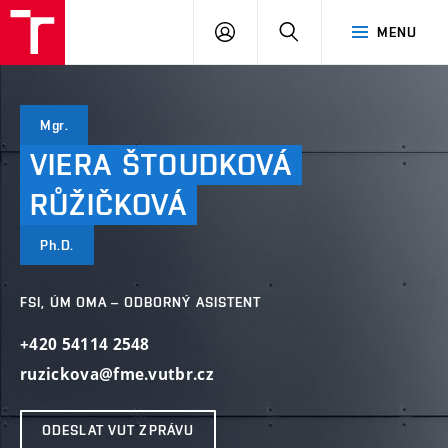
VUT
PŘIHLÁSIT
HLEDAT
MENU
SE
Mgr.
VIERA
ŠTOUDKOVÁ
RŮŽIČKOVÁ
Ph.D.
FSI, ÚM OMA – ODBORNÝ ASISTENT
+420 54114 2548
ruzickova@fme.vutbr.cz
ODESLAT VUT ZPRÁVU