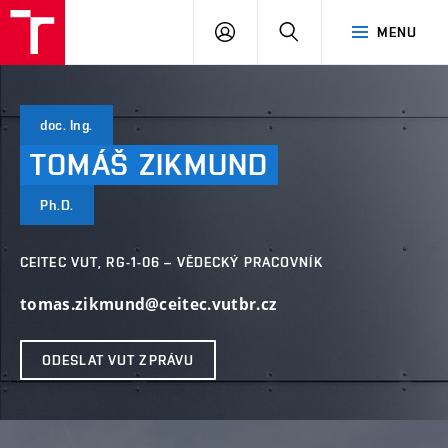
VUT
PŘIHLÁSIT
HLEDAT
MENU
SE
doc. Ing.
TOMÁŠ
ZIKMUND
Ph.D.
CEITEC VUT, RG-1-06 – VĚDECKÝ PRACOVNÍK
tomas.zikmund@ceitec.vutbr.cz
ODESLAT VUT ZPRÁVU