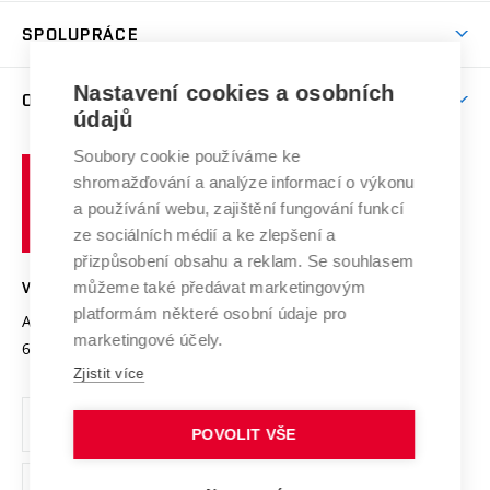
Studentský život
odkaz)
Věda a výzkum na VUT
Harmonogram akademického roku
Zpracování osobních údajů studentů
Sociální bezpečí
SPOLUPRÁCE
Celoživotní vzdělávání
Brno
Podpora excelence
Závěrečné práce
Studium bez bariér
Zpracování osobních údajů uchazečů o studium
Firemní spolupráce
Mezinárodní vědecká rada
Nastavení cookies a osobních
O UNIVERZITĚ
Doktorské studium
Podpora podnikání
E-přihláška
údajů
Zahraniční spolupráce
Systém zajišťování kvality výzkumu
Profil univerzity
Spolupráce se školami
Soubory cookie používáme ke
Vysoké
Výzkumné infrastruktury
shromažďování a analýze informací o výkonu
Udržitelná univerzita
učení
Služby univerzity
Transfer znalostí
a používání webu, zajištění fungování funkcí
technické
Podnikavá univerzita / ContriBUTe
Mezinárodní dohody
ze sociálních médií a ke zlepšení a
Open Science
v
Bezpečná univerzita
přizpůsobení obsahu a reklam. Se souhlasem
Univerzitní sítě
Brně
Projekty
můžeme také předávat marketingovým
VYSOKÉ UČENÍ TECHNICKÉ V BRNĚ
Vyznamenání
platformám některé osobní údaje pro
Projekty ze strukturálních fondů
Antonínská 548/1
www.vut.cz
marketingové účely.
Organizační struktura
602 00 Brno
vut@vutbr.cz
Specifický výzkum
Zjistit více
Úřední deska
Ochrana osobních údajů
POVOLIT VŠE
(externí
Pracovní příležitosti