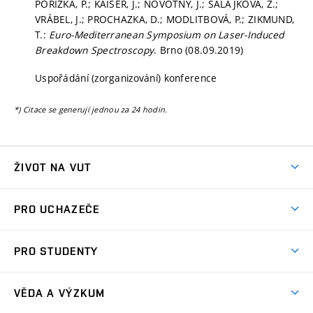
POŘÍZKA, P.; KAISER, J.; NOVOTNÝ, J.; SALAJKOVÁ, Z.;
VRÁBEL, J.; PROCHAZKA, D.; MODLITBOVÁ, P.; ZIKMUND,
T.:
Euro-Mediterranean Symposium on Laser-Induced
Breakdown Spectroscopy
. Brno (08.09.2019)
Uspořádání (zorganizování) konference
*) Citace se generují jednou za 24 hodin.
ŽIVOT NA VUT
Atmosféra VUT
PRO UCHAZEČE
Prostory školy
Proč na VUT
Koleje
PRO STUDENTY
Studijní programy
Stravování
Předměty
Studijní předpisy
Studium a stáže v zahraničí
Stipendia
Dny otevřených dveří
VĚDA A VÝZKUM
Sport na VUT
(externí
Studijní programy
Poplatky za studium
Uznání zahraničního vzdělání
Knihovny
Aktivity pro juniory