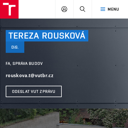
VUT
PŘIHLÁSIT
HLEDAT
MENU
SE
TEREZA
ROUSKOVÁ
DiS.
FA, SPRÁVA BUDOV
rouskova.t@vutbr.cz
ODESLAT VUT ZPRÁVU