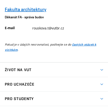
Fakulta architektury
Děkanát FA - správa budov
E-mail
rouskova.t@vutbr.cz
Pokud je v údajích nesrovnalost, podívejte se do
častých otázek k
.
vizitkám
ŽIVOT NA VUT
Atmosféra VUT
PRO UCHAZEČE
Prostory školy
Proč na VUT
Koleje
PRO STUDENTY
Studijní programy
Stravování