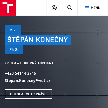
VUT
PŘIHLÁSIT
HLEDAT
MENU
SE
Mgr.
ŠTĚPÁN
KONEČNÝ
Ph.D.
FP, ÚM – ODBORNÝ ASISTENT
+420 54114 3746
Stepan.Konecny@vut.cz
ODESLAT VUT ZPRÁVU