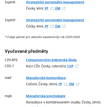
SspmK
Strategický personální management
Česky, letní,
,
FP
ÚM
SspmP
Strategický personální management
Česky, letní,
,
FP
ÚM
* Údaje platné pro aktuální akademický rok 2025/2026
Vyučované předměty
CZV-KPZ-
Celouniverzitní doktorská škola
CDS-1
Kurz CŽV, Česky, celoroční,
CVP
mkP
Manažerská komunikace
Cvičení, Česky, zimní,
,
FP
ÚM
mpK
Manažerská psychologie
Konzultace v kombinovaném studiu, Česky, zimní,