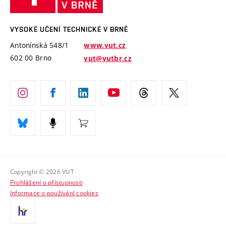
Mezinárodní dohody
Open Science
v
Bezpečná univerzita
Univerzitní sítě
Brně
Projekty
VYSOKÉ UČENÍ TECHNICKÉ V BRNĚ
Vyznamenání
Projekty ze strukturálních fondů
Antonínská 548/1
www.vut.cz
Organizační struktura
602 00 Brno
vut@vutbr.cz
Specifický výzkum
Úřední deska
Ochrana osobních údajů
(externí
Pracovní příležitosti
odkaz)
Podpora a rozvoj zaměstnanců a studujících
Rovné příležitosti
Copyright © 2026 VUT
Sociální bezpečí
Prohlášení o přístupnosti
HR Award
Informace o používání cookies
Kontakty