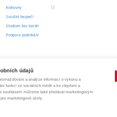
(externí
Knihovny
odkaz)
Sociální bezpečí
Studium bez bariér
Podpora podnikání
sobních údajů
romažďování a analýze informací o výkonu a
VYSOKÉ UČENÍ TECHNICKÉ V BRNĚ
ní funkcí ze sociálních médií a ke zlepšení a
Antonínská 548/1
www.vut.cz
 Se souhlasem můžeme také předávat marketingovým
602 00 Brno
vut@vutbr.cz
 pro marketingové účely.