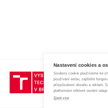
Nastavení cookies a o
Soubory cookie používáme ke sh
Vysoké
používání webu, zajištění fungová
učení
přizpůsobení obsahu a reklam.
technické
platformám některé osobní údaje
v
Zjistit více
Brně