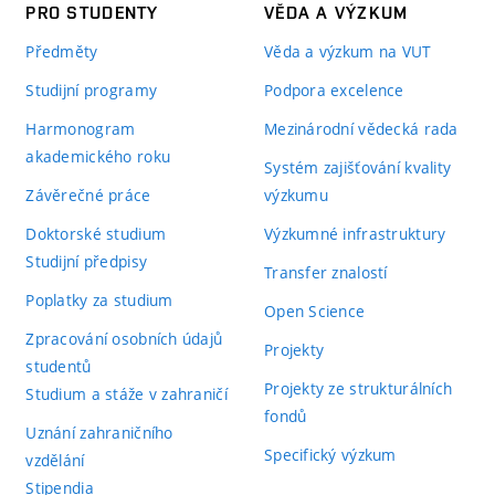
PRO STUDENTY
VĚDA A VÝZKUM
Předměty
Věda a výzkum na VUT
Studijní programy
Podpora excelence
Harmonogram
Mezinárodní vědecká rada
akademického roku
Systém zajišťování kvality
Závěrečné práce
výzkumu
Doktorské studium
Výzkumné infrastruktury
Studijní předpisy
Transfer znalostí
Poplatky za studium
Open Science
Zpracování osobních údajů
Projekty
studentů
Projekty ze strukturálních
Studium a stáže v zahraničí
fondů
Uznání zahraničního
Specifický výzkum
vzdělání
Stipendia