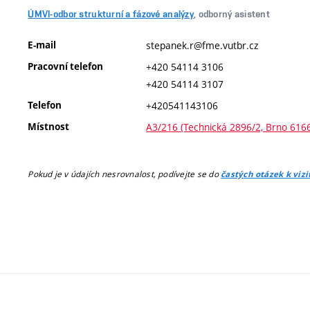
ÚMVI-odbor strukturní a fázové analýzy
, odborný asistent
E-mail
stepanek.r@fme.vutbr.cz
Pracovní telefon
+420 54114 3106
+420 54114 3107
Telefon
+420541143106
Místnost
A3/216 (Technická 2896/2, Brno 616
Pokud je v údajích nesrovnalost, podívejte se do
častých otázek k viz