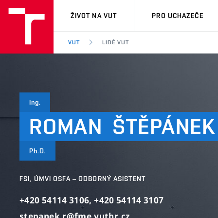
VUT
ŽIVOT NA VUT
PRO UCHAZEČE
VUT
LIDÉ VUT
Ing.
ROMAN
ŠTĚPÁNEK
Ph.D.
FSI, ÚMVI OSFA – ODBORNÝ ASISTENT
+420 54114 3106
,
+420 54114 3107
stepanek.r@fme.vutbr.cz