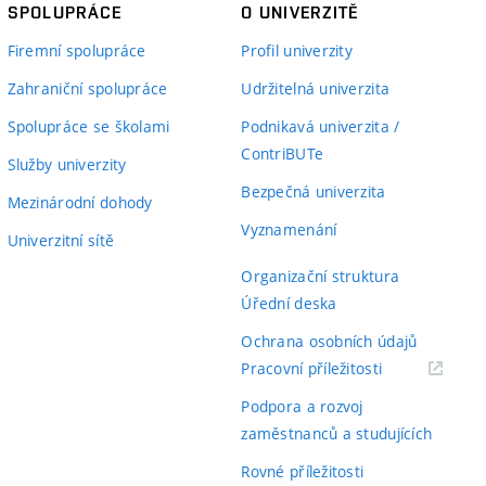
SPOLUPRÁCE
O UNIVERZITĚ
Firemní spolupráce
Profil univerzity
Zahraniční spolupráce
Udržitelná univerzita
Spolupráce se školami
Podnikavá univerzita /
ContriBUTe
Služby univerzity
Bezpečná univerzita
Mezinárodní dohody
Vyznamenání
Univerzitní sítě
Organizační struktura
Úřední deska
Ochrana osobních údajů
(externí
Pracovní příležitosti
odkaz)
Podpora a rozvoj
zaměstnanců a studujících
Rovné příležitosti