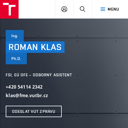
VUT
PŘIHLÁSIT
HLEDAT
MENU
SE
Ing.
ROMAN
KLAS
Ph.D.
FSI, EÚ OFE – ODBORNÝ ASISTENT
+420 54114 2342
klas@fme.vutbr.cz
ODESLAT VUT ZPRÁVU