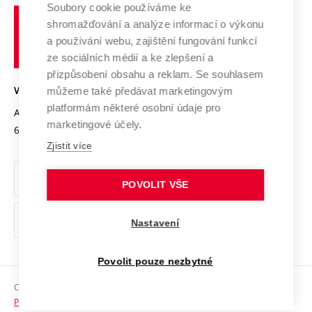
Profil univerzity
Spolupráce se školami
Soubory cookie používáme ke
Vysoké
Výzkumné infrastruktury
shromažďování a analýze informací o výkonu
Udržitelná univerzita
učení
Služby univerzity
Transfer znalostí
a používání webu, zajištění fungování funkcí
technické
Podnikavá univerzita / ContriBUTe
Mezinárodní dohody
ze sociálních médií a ke zlepšení a
Open Science
v
Bezpečná univerzita
přizpůsobení obsahu a reklam. Se souhlasem
Univerzitní sítě
Brně
Projekty
můžeme také předávat marketingovým
VYSOKÉ UČENÍ TECHNICKÉ V BRNĚ
Vyznamenání
platformám některé osobní údaje pro
Projekty ze strukturálních fondů
Antonínská 548/1
www.vut.cz
marketingové účely.
Organizační struktura
602 00 Brno
vut@vutbr.cz
Specifický výzkum
Zjistit více
Úřední deska
Ochrana osobních údajů
POVOLIT VŠE
(externí
Pracovní příležitosti
Nastavení
odkaz)
Podpora a rozvoj zaměstnanců a studujících
Povolit pouze nezbytné
Rovné příležitosti
Copyright © 2026 VUT
Sociální bezpečí
Prohlášení o přístupnosti