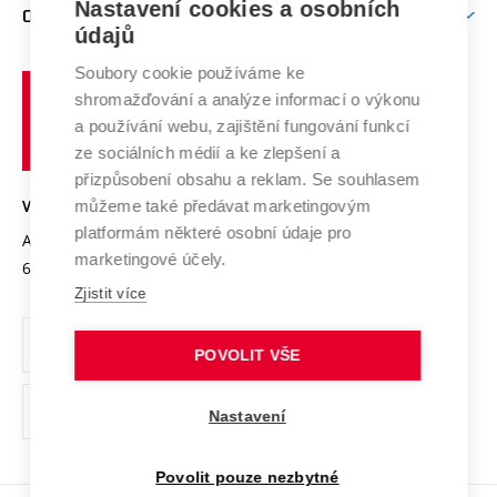
Mezinárodní vědecká rada
Nastavení cookies a osobních
O UNIVERZITĚ
Doktorské studium
Podpora podnikání
E-přihláška
údajů
Zahraniční spolupráce
Systém zajišťování kvality výzkumu
Profil univerzity
Spolupráce se školami
Soubory cookie používáme ke
Vysoké
Výzkumné infrastruktury
shromažďování a analýze informací o výkonu
Udržitelná univerzita
učení
Služby univerzity
Transfer znalostí
a používání webu, zajištění fungování funkcí
technické
Podnikavá univerzita / ContriBUTe
Mezinárodní dohody
ze sociálních médií a ke zlepšení a
Open Science
v
Bezpečná univerzita
přizpůsobení obsahu a reklam. Se souhlasem
Univerzitní sítě
Brně
Projekty
můžeme také předávat marketingovým
VYSOKÉ UČENÍ TECHNICKÉ V BRNĚ
Vyznamenání
platformám některé osobní údaje pro
Projekty ze strukturálních fondů
Antonínská 548/1
www.vut.cz
marketingové účely.
Organizační struktura
602 00 Brno
vut@vutbr.cz
Specifický výzkum
Zjistit více
Úřední deska
Ochrana osobních údajů
POVOLIT VŠE
(externí
Pracovní příležitosti
Nastavení
odkaz)
Podpora a rozvoj zaměstnanců a studujících
Povolit pouze nezbytné
Rovné příležitosti