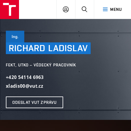
VUT
PŘIHLÁSIT
HLEDAT
MENU
SE
Ing.
RICHARD
LADISLAV
FEKT, UTKO – VĚDECKÝ PRACOVNÍK
+420 54114 6963
xladis00@vut.cz
ODESLAT VUT ZPRÁVU