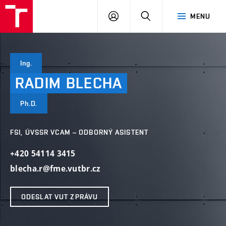
VUT
PŘIHLÁSIT
HLEDAT
MENU
SE
Ing.
RADIM
BLECHA
Ph.D.
FSI, ÚVSSR VCAM – ODBORNÝ ASISTENT
+420 54114 3415
blecha.r@fme.vutbr.cz
ODESLAT VUT ZPRÁVU