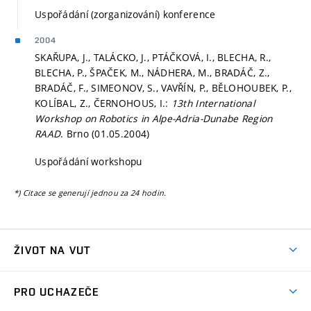
Uspořádání (zorganizování) konference
2004
SKAŘUPA, J., TALÁCKO, J., PTÁČKOVÁ, I., BLECHA, R.,
BLECHA, P., ŠPAČEK, M., NÁDHERA, M., BRADÁČ, Z.,
BRADÁČ, F., SIMEONOV, S., VAVŘÍN, P., BĚLOHOUBEK, P.,
KOLÍBAL, Z., ČERNOHOUS, I.:
13th International
Workshop on Robotics in Alpe-Adria-Dunabe Region
RAAD
. Brno (01.05.2004)
Uspořádání workshopu
*) Citace se generují jednou za 24 hodin.
ŽIVOT NA VUT
Atmosféra VUT
PRO UCHAZEČE
Prostory školy