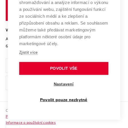
shromažďování a analýze informací o výkonu
Udržitelná univerzita
učení
Služby univerzity
Transfer znalostí
a používání webu, zajištění fungování funkcí
technické
Podnikavá univerzita / ContriBUTe
Mezinárodní dohody
ze sociálních médií a ke zlepšení a
Open Science
v
Bezpečná univerzita
přizpůsobení obsahu a reklam. Se souhlasem
Univerzitní sítě
Brně
Projekty
můžeme také předávat marketingovým
VYSOKÉ UČENÍ TECHNICKÉ V BRNĚ
Vyznamenání
platformám některé osobní údaje pro
Projekty ze strukturálních fondů
Antonínská 548/1
www.vut.cz
marketingové účely.
Organizační struktura
602 00 Brno
vut@vutbr.cz
Specifický výzkum
Zjistit více
Úřední deska
Ochrana osobních údajů
POVOLIT VŠE
(externí
Pracovní příležitosti
Nastavení
odkaz)
Podpora a rozvoj zaměstnanců a studujících
Povolit pouze nezbytné
Rovné příležitosti
Copyright © 2026 VUT
Sociální bezpečí
Prohlášení o přístupnosti
HR Award
Informace o používání cookies