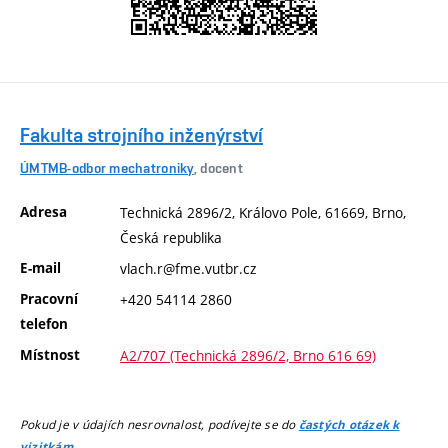
Fakulta strojního inženýrství
ÚMTMB-odbor mechatroniky
, docent
Adresa
Technická 2896/2, Královo Pole, 61669, Brno,
Česká republika
E-mail
vlach.r@fme.vutbr.cz
Pracovní
+420 54114 2860
telefon
Místnost
A2/707 (Technická 2896/2, Brno 616 69)
Pokud je v údajích nesrovnalost, podívejte se do
častých otázek k
.
vizitkám