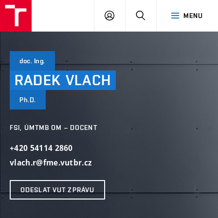
VUT
PŘIHLÁSIT
HLEDAT
MENU
SE
doc. Ing.
RADEK
VLACH
Ph.D.
FSI, ÚMTMB OM – DOCENT
+420 54114 2860
vlach.r@fme.vutbr.cz
ODESLAT VUT ZPRÁVU