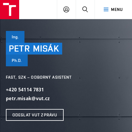
VUT
PŘIHLÁSIT
HLEDAT
MENU
SE
Ing.
PETR
MISÁK
Ph.D.
FAST, SZK – ODBORNÝ ASISTENT
+420 54114 7831
petr.misak@vut.cz
ODESLAT VUT ZPRÁVU