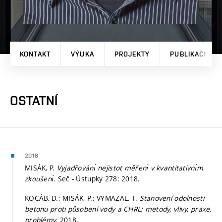
KONTAKT
VÝUKA
PROJEKTY
PUBLIKAČNÍ V
OSTATNÍ
2018
MISÁK, P.
Vyjadřovánı́ nejistot měřenı́ v kvantitativnı́m
zkoušenı́.
Seč - Ústupky 278: 2018.
KOCÁB, D.; MISÁK, P.; VYMAZAL, T.
Stanovení odolnosti
betonu proti působení vody a CHRL: metody, vlivy, praxe,
problémy.
2018.