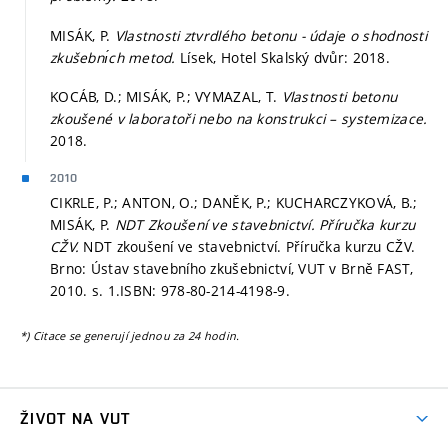
MISÁK, P.
Vlastnosti ztvrdlého betonu - údaje o shodnosti
zkušebnı́ch metod.
Lísek, Hotel Skalský dvůr: 2018.
KOCÁB, D.; MISÁK, P.; VYMAZAL, T.
Vlastnosti betonu
zkoušené v laboratoři nebo na konstrukci – systemizace.
2018.
2010
CIKRLE, P.; ANTON, O.; DANĚK, P.; KUCHARCZYKOVÁ, B.;
MISÁK, P.
NDT Zkoušení ve stavebnictví. Příručka kurzu
CŽV.
NDT zkoušení ve stavebnictví. Příručka kurzu CŽV.
Brno: Ústav stavebního zkušebnictví, VUT v Brně FAST,
2010.
s. 1.
ISBN: 978-80-214-4198-9.
*) Citace se generují jednou za 24 hodin.
ŽIVOT NA VUT