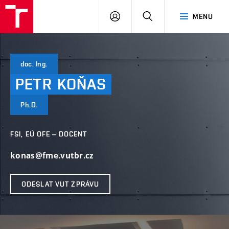
VUT
PŘIHLÁSIT
HLEDAT
MENU
SE
doc. Ing.
PETR
KOŇAS
Ph.D.
FSI, EÚ OFE – DOCENT
konas@fme.vutbr.cz
ODESLAT VUT ZPRÁVU