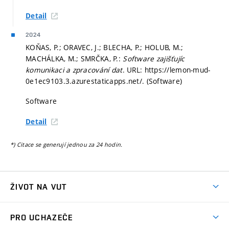
Detail
2024
KOŇAS, P.; ORAVEC, J.; BLECHA, P.; HOLUB, M.;
MACHÁLKA, M.; SMRČKA, P.:
Software zajišťujíc
komunikaci a zpracování dat
. URL: https://lemon-mud-
0e1ec9103.3.azurestaticapps.net/. (Software)
Software
Detail
*) Citace se generují jednou za 24 hodin.
ŽIVOT NA VUT
Atmosféra VUT
PRO UCHAZEČE
Prostory školy