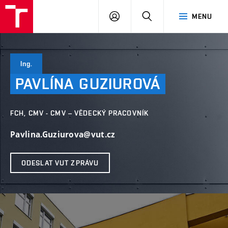
VUT
PŘIHLÁSIT
HLEDAT
MENU
SE
Ing.
PAVLÍNA
GUZIUROVÁ
FCH, CMV - CMV – VĚDECKÝ PRACOVNÍK
Pavlina.Guziurova@vut.cz
ODESLAT VUT ZPRÁVU