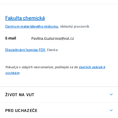
Fakulta chemická
Centrum materiálového výzkumu
, vědecký pracovník
E-mail
Pavlina.Guziurova@vut.cz
Disciplinární komise FCH
, členka
Pokud je v údajích nesrovnalost, podívejte se do
častých otázek k
.
vizitkám
ŽIVOT NA VUT
Atmosféra VUT
PRO UCHAZEČE
Prostory školy