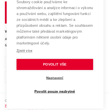
Soubory cookie používáme ke
Spolupráce se školami
Vysoké
Výzkumné infrastruktury
shromažďování a analýze informací o výkonu
Udržitelná univerzita
učení
Služby univerzity
Transfer znalostí
a používání webu, zajištění fungování funkcí
technické
Podnikavá univerzita / ContriBUTe
Mezinárodní dohody
ze sociálních médií a ke zlepšení a
Open Science
v
Bezpečná univerzita
přizpůsobení obsahu a reklam. Se souhlasem
Univerzitní sítě
Brně
Projekty
můžeme také předávat marketingovým
VYSOKÉ UČENÍ TECHNICKÉ V BRNĚ
Vyznamenání
platformám některé osobní údaje pro
Projekty ze strukturálních fondů
Antonínská 548/1
www.vut.cz
marketingové účely.
Organizační struktura
602 00 Brno
vut@vutbr.cz
Specifický výzkum
Zjistit více
Úřední deska
Ochrana osobních údajů
POVOLIT VŠE
(externí
Pracovní příležitosti
Nastavení
odkaz)
Podpora a rozvoj zaměstnanců a studujících
Povolit pouze nezbytné
Rovné příležitosti
Copyright © 2026 VUT
Sociální bezpečí
Prohlášení o přístupnosti
HR Award