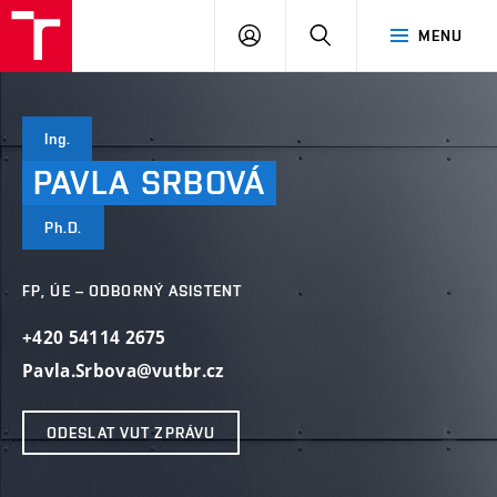
VUT
PŘIHLÁSIT
HLEDAT
MENU
SE
Ing.
PAVLA
SRBOVÁ
Ph.D.
FP, ÚE – ODBORNÝ ASISTENT
+420 54114 2675
Pavla.Srbova@vutbr.cz
ODESLAT VUT ZPRÁVU