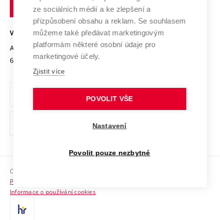
technické
Podnikavá univerzita / ContriBUTe
Mezinárodní dohody
ze sociálních médií a ke zlepšení a
Open Science
v
Bezpečná univerzita
přizpůsobení obsahu a reklam. Se souhlasem
Univerzitní sítě
Brně
Projekty
můžeme také předávat marketingovým
VYSOKÉ UČENÍ TECHNICKÉ V BRNĚ
Vyznamenání
platformám některé osobní údaje pro
Projekty ze strukturálních fondů
Antonínská 548/1
www.vut.cz
marketingové účely.
Organizační struktura
602 00 Brno
vut@vutbr.cz
Specifický výzkum
Zjistit více
Úřední deska
Ochrana osobních údajů
POVOLIT VŠE
(externí
Pracovní příležitosti
Nastavení
odkaz)
Podpora a rozvoj zaměstnanců a studujících
Povolit pouze nezbytné
Rovné příležitosti
Copyright © 2026 VUT
Sociální bezpečí
Prohlášení o přístupnosti
HR Award
Informace o používání cookies
Kontakty