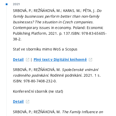
2021
SRBOVÁ, P.; REŽŇÁKOVÁ, M.; KARAS, M.; PĚTA, J.
Do
family businesses perform better than non-family
businesses? The situation in Czech companies.
Contemporary issues in economy. Poland: Economic
Publishing Platform, 2021.
p. 137.
ISBN: 978-83-65605-
38-2.
Stať ve sborníku mimo WoS a Scopus
|
Detail
Plný text v Digitální knihovně
SRBOVÁ, P.; REŽŇÁKOVÁ, M.
Společenské vnímání
rodinného podnikání.
Rodinné podnikání. 2021. 1 s.
ISBN: 978-80-7408-232-0.
Konferenční sborník (ne stať)
Detail
SRBOVÁ, P.; REŽŇÁKOVÁ, M.
The Family Influence on