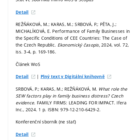
Detail
REŽŇÁKOVÁ, M.; KARAS, M.; SRBOVÁ, P.; PĚTA, J.;
MICHALÍKOVÁ, E. Performance of Family Businesses in
the Specific Conditions of CEE Countries: The Case of
the Czech Republic.
Ekonomický časopis,
2024, vol. 72,
iss. 3-4,
p. 169-186.
Článek WoS
|
Detail
Plný text v Digitální knihovně
SRBOVÁ, P.; KARAS, M.; REŽŇÁKOVÁ, M.
What role the
SEW factors play in family business distress? Czech
evidence.
FAMILY FIRMS: LEADING FOR IMPACT. Ifera
Inc., 2024. 1 p. ISBN: 979-12-210-6429-2.
Konferenční sborník (ne stať)
Detail