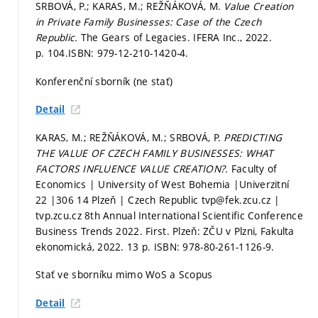
SRBOVÁ, P.; KARAS, M.; REŽŇÁKOVÁ, M.
Value Creation
in Private Family Businesses: Case of the Czech
Republic.
The Gears of Legacies. IFERA Inc., 2022.
p. 104.
ISBN: 979-12-210-1420-4.
Konferenční sborník (ne stať)
Detail
KARAS, M.; REŽŇÁKOVÁ, M.; SRBOVÁ, P.
PREDICTING
THE VALUE OF CZECH FAMILY BUSINESSES: WHAT
FACTORS INFLUENCE VALUE CREATION?.
Faculty of
Economics | University of West Bohemia |Univerzitní
22 |306 14 Plzeň | Czech Republic tvp@fek.zcu.cz |
tvp.zcu.cz 8th Annual International Scientific Conference
Business Trends 2022. First. Plzeň: ZČU v Plzni, Fakulta
ekonomická, 2022. 13 p. ISBN: 978-80-261-1126-9.
Stať ve sborníku mimo WoS a Scopus
Detail