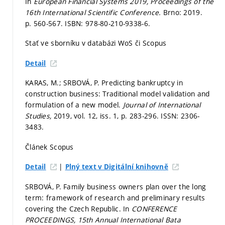
In
European Financial Systems 2019, Proceedings of the
16th International Scientific Conference.
Brno: 2019.
p. 560-567.
ISBN: 978-80-210-9338-6.
Stať ve sborníku v databázi WoS či Scopus
Detail
KARAS, M.; SRBOVÁ, P. Predicting bankruptcy in
construction business: Traditional model validation and
formulation of a new model.
Journal of International
Studies,
2019, vol. 12, iss. 1,
p. 283-296.
ISSN: 2306-
3483.
Článek Scopus
|
Detail
Plný text v Digitální knihovně
SRBOVÁ, P. Family business owners plan over the long
term: framework of research and preliminary results
covering the Czech Republic. In
CONFERENCE
PROCEEDINGS, 15th Annual International Bata