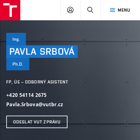
VUT
PŘIHLÁSIT
HLEDAT
MENU
SE
Ing.
PAVLA
SRBOVÁ
Ph.D.
FP, ÚE – ODBORNÝ ASISTENT
+420 54114 2675
Pavla.Srbova@vutbr.cz
ODESLAT VUT ZPRÁVU