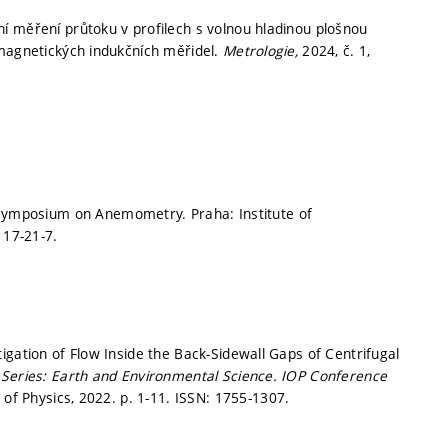
í měření průtoku v profilech s volnou hladinou plošnou
omagnetických indukčních měřidel.
Metrologie,
2024, č. 1,
Symposium on Anemometry. Praha: Institute of
117-21-7.
igation of Flow Inside the Back-Sidewall Gaps of Centrifugal
Series: Earth and Environmental Science.
IOP Conference
e of Physics, 2022.
p. 1-11.
ISSN: 1755-1307.