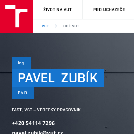
VUT
ŽIVOT NA VUT
PRO UCHAZEČE
VUT
LIDÉ VUT
Ing.
PAVEL
ZUBÍK
Ph.D.
FAST, VST – VĚDECKÝ PRACOVNÍK
+420 54114 7296
pavel.zubik@vut.cz