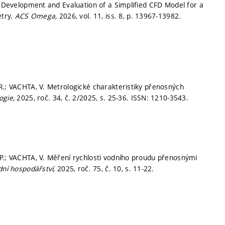
M. Development and Evaluation of a Simplified CFD Model for a
etry.
ACS Omega,
2026, vol. 11, iss. 8,
p. 13967-13982.
R.; VACHTA, V. Metrologické charakteristiky přenosných
ogie,
2025, roč. 34, č. 2/2025,
s. 25-36.
ISSN: 1210-3543.
 P.; VACHTA, V. Měření rychlosti vodního proudu přenosnými
dní hospodářství,
2025, roč. 75, č. 10,
s. 11-22.