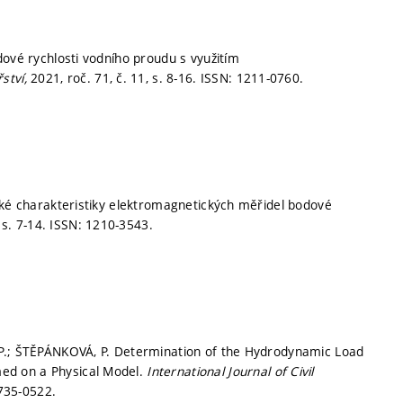
dové rychlosti vodního proudu s využitím
ství,
2021, roč. 71, č. 11,
s. 8-16.
ISSN: 1211-0760.
cké charakteristiky elektromagnetických měřidel bodové
,
s. 7-14.
ISSN: 1210-3543.
 P.; ŠTĚPÁNKOVÁ, P. Determination of the Hydrodynamic Load
ed on a Physical Model.
International Journal of Civil
735-0522.