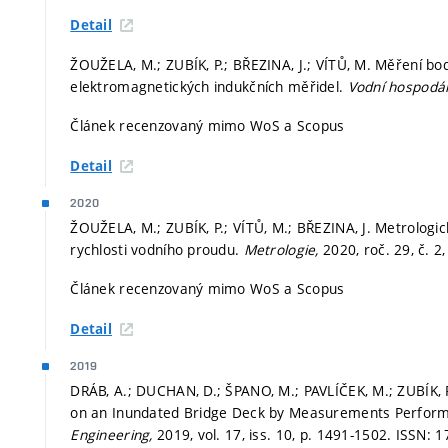
Detail
ŽOUŽELA, M.; ZUBÍK, P.; BŘEZINA, J.; VÍTŮ, M. Měření bo
elektromagnetických indukčních měřidel.
Vodní hospodář
Článek recenzovaný mimo WoS a Scopus
Detail
2020
ŽOUŽELA, M.; ZUBÍK, P.; VÍTŮ, M.; BŘEZINA, J. Metrologi
rychlosti vodního proudu.
Metrologie,
2020, roč. 29, č. 2
Článek recenzovaný mimo WoS a Scopus
Detail
2019
DRÁB, A.; DUCHAN, D.; ŠPANO, M.; PAVLÍČEK, M.; ZUBÍK,
on an Inundated Bridge Deck by Measurements Perform
Engineering,
2019, vol. 17, iss. 10,
p. 1491-1502.
ISSN: 1