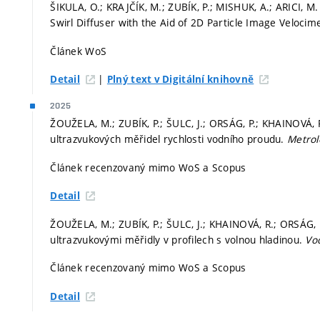
ŠIKULA, O.; KRAJČÍK, M.; ZUBÍK, P.; MISHUK, A.; ARICI, 
Swirl Diffuser with the Aid of 2D Particle Image Velocim
Článek WoS
|
Detail
Plný text v Digitální knihovně
2025
ŽOUŽELA, M.; ZUBÍK, P.; ŠULC, J.; ORSÁG, P.; KHAINOVÁ, 
ultrazvukových měřidel rychlosti vodního proudu.
Metrol
Článek recenzovaný mimo WoS a Scopus
Detail
ŽOUŽELA, M.; ZUBÍK, P.; ŠULC, J.; KHAINOVÁ, R.; ORSÁG,
ultrazvukovými měřidly v profilech s volnou hladinou.
Vo
Článek recenzovaný mimo WoS a Scopus
Detail