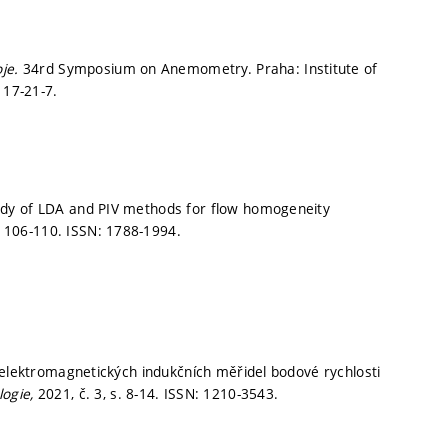
oje.
34rd Symposium on Anemometry. Praha: Institute of
117-21-7.
udy of LDA and PIV methods for flow homogeneity
. 106-110.
ISSN: 1788-1994.
 elektromagnetických indukčních měřidel bodové rychlosti
logie,
2021, č. 3,
s. 8-14.
ISSN: 1210-3543.