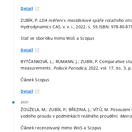
Detail
ZUBÍK, P.
LDA měření v mezidiskové spáře rotačního str
Hydrodynamics CAS, v. v. i., 2022.
s. 59.
ISBN: 978-80-87
Stať ve sborníku mimo WoS a Scopus
Detail
BYTČANKOVÁ, L.; RUMANN, J.; ZUBÍK, P. Comparative st
measurements.
Pollack Periodica,
2022, vol. 17, iss. 3,
p
Článek Scopus
Detail
2021
ŽOUŽELA, M.; ZUBÍK, P.; BŘEZINA, J.; VÍTŮ, M. Posouzení
vodního proudu v podmínkách reálného proudění.
Metro
Článek recenzovaný mimo WoS a Scopus