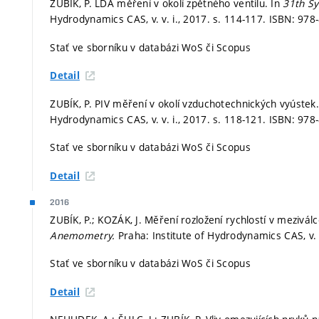
ZUBÍK, P. LDA měření v okolí zpětného ventilu. In
31th S
Hydrodynamics CAS, v. v. i., 2017.
s. 114-117.
ISBN: 978
Stať ve sborníku v databázi WoS či Scopus
Detail
ZUBÍK, P. PIV měření v okolí vzduchotechnických vyústek
Hydrodynamics CAS, v. v. i., 2017.
s. 118-121.
ISBN: 978
Stať ve sborníku v databázi WoS či Scopus
Detail
2016
ZUBÍK, P.; KOZÁK, J. Měření rozložení rychlostí v meziv
Anemometry.
Praha: Institute of Hydrodynamics CAS, v. v
Stať ve sborníku v databázi WoS či Scopus
Detail