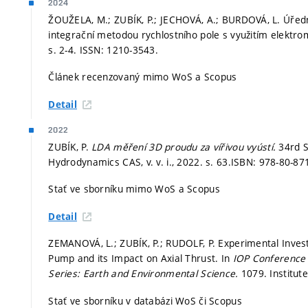
2024
ŽOUŽELA, M.; ZUBÍK, P.; JECHOVÁ, A.; BURDOVÁ, L. Úředn
integrační metodou rychlostního pole s využitím elektr
s. 2-4.
ISSN: 1210-3543.
Článek recenzovaný mimo WoS a Scopus
Detail
2022
ZUBÍK, P.
LDA měření 3D proudu za vířivou vyústí.
34rd 
Hydrodynamics CAS, v. v. i., 2022.
s. 63.
ISBN: 978-80-87
Stať ve sborníku mimo WoS a Scopus
Detail
ZEMANOVÁ, L.; ZUBÍK, P.; RUDOLF, P. Experimental Invest
Pump and its Impact on Axial Thrust. In
IOP Conference 
Series: Earth and Environmental Science.
1079. Institut
Stať ve sborníku v databázi WoS či Scopus