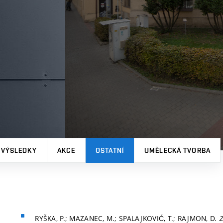
 VÝSLEDKY
AKCE
OSTATNÍ
UMĚLECKÁ TVORBA
RYŠKA, P.; MAZANEC, M.; SPALAJKOVIĆ, T.; RAJMON, D.
Z