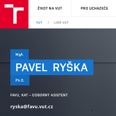
VUT
ŽIVOT NA VUT
PRO UCHAZEČE
VUT
LIDÉ VUT
MgA.
PAVEL
RYŠKA
Ph.D.
FAVU, KAT – ODBORNÝ ASISTENT
ryska@favu.vut.cz