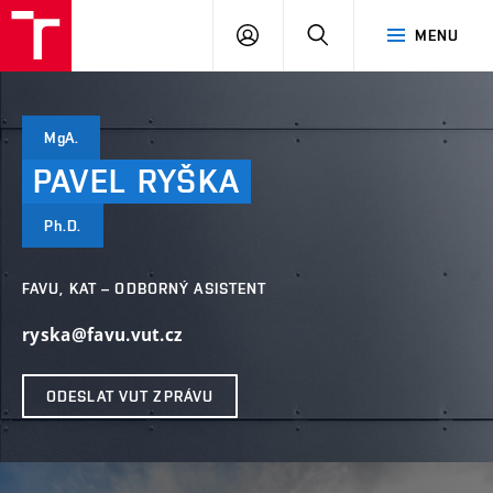
VUT
PŘIHLÁSIT
HLEDAT
MENU
SE
MgA.
PAVEL
RYŠKA
Ph.D.
FAVU, KAT – ODBORNÝ ASISTENT
ryska@favu.vut.cz
ODESLAT VUT ZPRÁVU