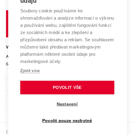
údajů
Zahraniční spolupráce
Systém zajišťování kvality výzkumu
Profil univerzity
Spolupráce se školami
Soubory cookie používáme ke
Vysoké
Výzkumné infrastruktury
shromažďování a analýze informací o výkonu
Udržitelná univerzita
učení
Služby univerzity
Transfer znalostí
a používání webu, zajištění fungování funkcí
technické
Podnikavá univerzita / ContriBUTe
Mezinárodní dohody
ze sociálních médií a ke zlepšení a
Open Science
v
Bezpečná univerzita
přizpůsobení obsahu a reklam. Se souhlasem
Univerzitní sítě
Brně
Projekty
můžeme také předávat marketingovým
VYSOKÉ UČENÍ TECHNICKÉ V BRNĚ
Vyznamenání
platformám některé osobní údaje pro
Projekty ze strukturálních fondů
Antonínská 548/1
www.vut.cz
marketingové účely.
Organizační struktura
602 00 Brno
vut@vutbr.cz
Specifický výzkum
Zjistit více
Úřední deska
Ochrana osobních údajů
POVOLIT VŠE
(externí
Pracovní příležitosti
Nastavení
odkaz)
Podpora a rozvoj zaměstnanců a studujících
Povolit pouze nezbytné
Rovné příležitosti
Copyright © 2026 VUT
Sociální bezpečí