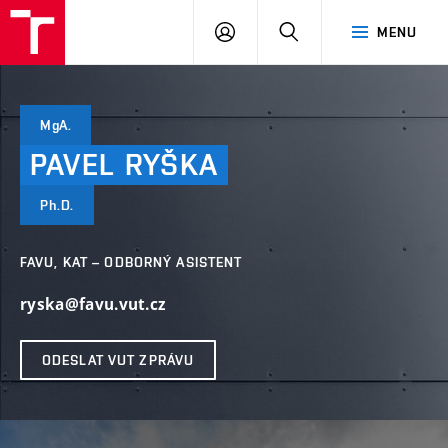
VUT
PŘIHLÁSIT
HLEDAT
MENU
SE
MgA.
PAVEL
RYŠKA
Ph.D.
FAVU, KAT – ODBORNÝ ASISTENT
ryska@favu.vut.cz
ODESLAT VUT ZPRÁVU