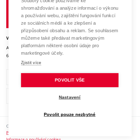
Soubory cookie používáme ke
Spolupráce se školami
Vysoké
Výzkumné infrastruktury
shromažďování a analýze informací o výkonu
Udržitelná univerzita
učení
Služby univerzity
Transfer znalostí
a používání webu, zajištění fungování funkcí
technické
Podnikavá univerzita / ContriBUTe
Mezinárodní dohody
ze sociálních médií a ke zlepšení a
Open Science
v
Bezpečná univerzita
přizpůsobení obsahu a reklam. Se souhlasem
Univerzitní sítě
Brně
Projekty
můžeme také předávat marketingovým
VYSOKÉ UČENÍ TECHNICKÉ V BRNĚ
Vyznamenání
platformám některé osobní údaje pro
Projekty ze strukturálních fondů
Antonínská 548/1
www.vut.cz
marketingové účely.
Organizační struktura
602 00 Brno
vut@vutbr.cz
Specifický výzkum
Zjistit více
Úřední deska
Ochrana osobních údajů
POVOLIT VŠE
(externí
Pracovní příležitosti
Nastavení
odkaz)
Podpora a rozvoj zaměstnanců a studujících
Povolit pouze nezbytné
Rovné příležitosti
Copyright © 2026 VUT
Sociální bezpečí
Prohlášení o přístupnosti
HR Award
Informace o používání cookies