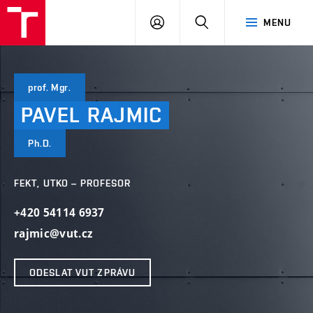
VUT
PŘIHLÁSIT
HLEDAT
MENU
SE
prof. Mgr.
PAVEL
RAJMIC
Ph.D.
FEKT, UTKO – PROFESOR
+420 54114 6937
rajmic@vut.cz
ODESLAT VUT ZPRÁVU