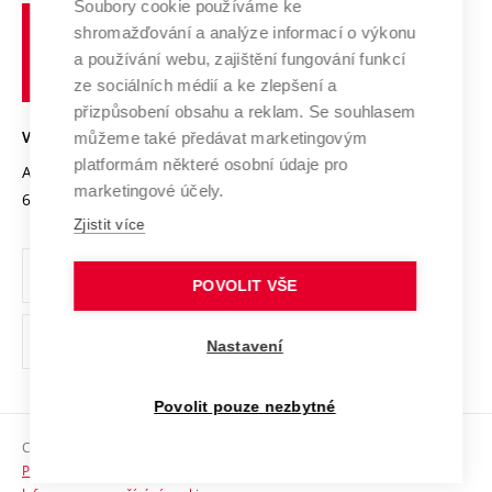
Spolupráce se školami
Soubory cookie používáme ke
Vysoké
Výzkumné infrastruktury
shromažďování a analýze informací o výkonu
Udržitelná univerzita
učení
Služby univerzity
Transfer znalostí
a používání webu, zajištění fungování funkcí
technické
Podnikavá univerzita / ContriBUTe
Mezinárodní dohody
ze sociálních médií a ke zlepšení a
Open Science
v
Bezpečná univerzita
přizpůsobení obsahu a reklam. Se souhlasem
Univerzitní sítě
Brně
Projekty
můžeme také předávat marketingovým
VYSOKÉ UČENÍ TECHNICKÉ V BRNĚ
Vyznamenání
platformám některé osobní údaje pro
Projekty ze strukturálních fondů
Antonínská 548/1
www.vut.cz
marketingové účely.
Organizační struktura
602 00 Brno
vut@vutbr.cz
Specifický výzkum
Zjistit více
Úřední deska
Ochrana osobních údajů
POVOLIT VŠE
(externí
Pracovní příležitosti
Nastavení
odkaz)
Podpora a rozvoj zaměstnanců a studujících
Povolit pouze nezbytné
Rovné příležitosti
Copyright © 2026 VUT
Sociální bezpečí
Prohlášení o přístupnosti
HR Award