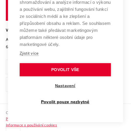
shromažďování a analýze informací o výkonu
Udržitelná univerzita
učení
Služby univerzity
Transfer znalostí
a používání webu, zajištění fungování funkcí
technické
Podnikavá univerzita / ContriBUTe
Mezinárodní dohody
ze sociálních médií a ke zlepšení a
Open Science
v
Bezpečná univerzita
přizpůsobení obsahu a reklam. Se souhlasem
Univerzitní sítě
Brně
Projekty
můžeme také předávat marketingovým
VYSOKÉ UČENÍ TECHNICKÉ V BRNĚ
Vyznamenání
platformám některé osobní údaje pro
Projekty ze strukturálních fondů
Antonínská 548/1
www.vut.cz
marketingové účely.
Organizační struktura
602 00 Brno
vut@vutbr.cz
Specifický výzkum
Zjistit více
Úřední deska
Ochrana osobních údajů
POVOLIT VŠE
(externí
Pracovní příležitosti
Nastavení
odkaz)
Podpora a rozvoj zaměstnanců a studujících
Povolit pouze nezbytné
Rovné příležitosti
Copyright © 2026 VUT
Sociální bezpečí
Prohlášení o přístupnosti
HR Award
Informace o používání cookies