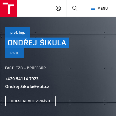
VUT
PŘIHLÁSIT
HLEDAT
MENU
SE
prof. Ing.
ONDŘEJ
ŠIKULA
Ph.D.
FAST, TZB – PROFESOR
+420 54114 7923
Ondrej.Sikula@vut.cz
ODESLAT VUT ZPRÁVU