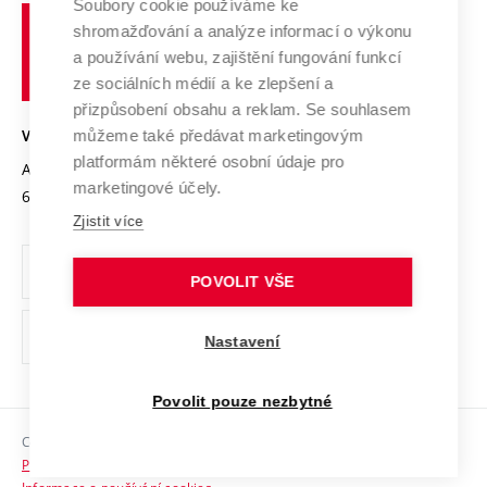
Spolupráce se školami
Soubory cookie používáme ke
Vysoké
Výzkumné infrastruktury
shromažďování a analýze informací o výkonu
Udržitelná univerzita
učení
Služby univerzity
Transfer znalostí
a používání webu, zajištění fungování funkcí
technické
Podnikavá univerzita / ContriBUTe
Mezinárodní dohody
ze sociálních médií a ke zlepšení a
Open Science
v
Bezpečná univerzita
přizpůsobení obsahu a reklam. Se souhlasem
Univerzitní sítě
Brně
Projekty
můžeme také předávat marketingovým
VYSOKÉ UČENÍ TECHNICKÉ V BRNĚ
Vyznamenání
platformám některé osobní údaje pro
Projekty ze strukturálních fondů
Antonínská 548/1
www.vut.cz
marketingové účely.
Organizační struktura
602 00 Brno
vut@vutbr.cz
Specifický výzkum
Zjistit více
Úřední deska
Ochrana osobních údajů
POVOLIT VŠE
(externí
Pracovní příležitosti
Nastavení
odkaz)
Podpora a rozvoj zaměstnanců a studujících
Povolit pouze nezbytné
Rovné příležitosti
Copyright © 2026 VUT
Sociální bezpečí
Prohlášení o přístupnosti
HR Award
Informace o používání cookies