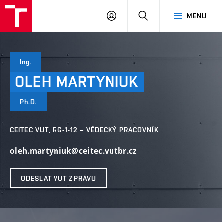
VUT
PŘIHLÁSIT
HLEDAT
MENU
SE
Ing.
OLEH
MARTYNIUK
Ph.D.
CEITEC VUT, RG-1-12 – VĚDECKÝ PRACOVNÍK
oleh.martyniuk@ceitec.vutbr.cz
ODESLAT VUT ZPRÁVU