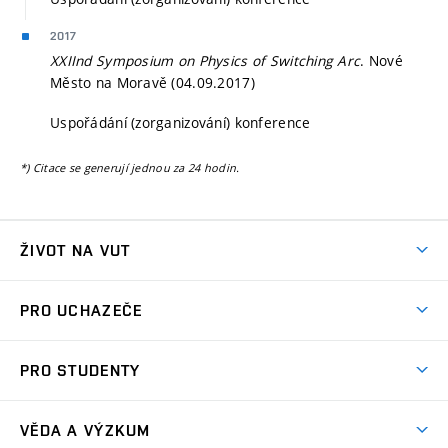
2017
XXIInd Symposium on Physics of Switching Arc
. Nové
Město na Moravě (04.09.2017)
Uspořádání (zorganizování) konference
*) Citace se generují jednou za 24 hodin.
ŽIVOT NA VUT
Atmosféra VUT
PRO UCHAZEČE
Prostory školy
Proč na VUT
Koleje
PRO STUDENTY
Studijní programy
Stravování
Předměty
Studijní předpisy
Studium a stáže v zahraničí
Stipendia
Dny otevřených dveří
VĚDA A VÝZKUM
Sport na VUT
(externí
Studijní programy
Poplatky za studium
Uznání zahraničního vzdělání
Knihovny