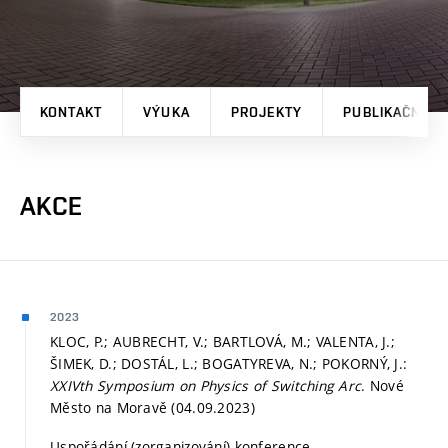
KONTAKT
VÝUKA
PROJEKTY
PUBLIKAČNÍ V
AKCE
2023
KLOC, P.; AUBRECHT, V.; BARTLOVÁ, M.; VALENTA, J.;
ŠIMEK, D.; DOSTÁL, L.; BOGATYREVA, N.; POKORNÝ, J.:
XXIVth Symposium on Physics of Switching Arc
. Nové
Město na Moravě (04.09.2023)
Uspořádání (zorganizování) konference