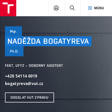
VUT
PŘIHLÁSIT
HLEDAT
MENU
SE
Mgr.
NADĚŽDA
BOGATYREVA
Ph.D.
FEKT, UFYZ – ODBORNÝ ASISTENT
+420 54114 6019
bogatyreva@vut.cz
ODESLAT VUT ZPRÁVU