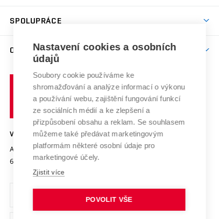
Aktivity pro juniory
Studentský život
odkaz)
Věda a výzkum na VUT
Harmonogram akademického roku
Zpracování osobních údajů studentů
Sociální bezpečí
SPOLUPRÁCE
Celoživotní vzdělávání
Brno
Podpora excelence
Závěrečné práce
Studium bez bariér
Zpracování osobních údajů uchazečů o studium
Firemní spolupráce
Mezinárodní vědecká rada
Nastavení cookies a osobních
O UNIVERZITĚ
Doktorské studium
Podpora podnikání
E-přihláška
údajů
Zahraniční spolupráce
Systém zajišťování kvality výzkumu
Profil univerzity
Spolupráce se školami
Soubory cookie používáme ke
Vysoké
Výzkumné infrastruktury
shromažďování a analýze informací o výkonu
Udržitelná univerzita
učení
Služby univerzity
Transfer znalostí
a používání webu, zajištění fungování funkcí
technické
Podnikavá univerzita / ContriBUTe
Mezinárodní dohody
ze sociálních médií a ke zlepšení a
Open Science
v
Bezpečná univerzita
přizpůsobení obsahu a reklam. Se souhlasem
Univerzitní sítě
Brně
Projekty
můžeme také předávat marketingovým
VYSOKÉ UČENÍ TECHNICKÉ V BRNĚ
Vyznamenání
platformám některé osobní údaje pro
Projekty ze strukturálních fondů
Antonínská 548/1
www.vut.cz
marketingové účely.
Organizační struktura
602 00 Brno
vut@vutbr.cz
Specifický výzkum
Zjistit více
Úřední deska
Ochrana osobních údajů
POVOLIT VŠE