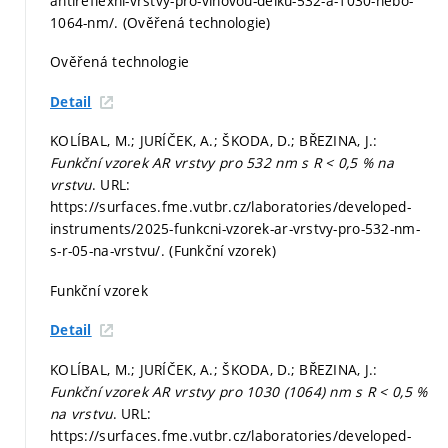
antireflexni-vrstvy-pro-vlnovou-delku-532-a-1030-nebo-
1064-nm/. (Ověřená technologie)
Ověřená technologie
Detail
KOLÍBAL, M.; JURÍČEK, A.; ŠKODA, D.; BŘEZINA, J.:
Funkční vzorek AR vrstvy pro 532 nm s R < 0,5 % na
vrstvu
. URL:
https://surfaces.fme.vutbr.cz/laboratories/developed-
instruments/2025-funkcni-vzorek-ar-vrstvy-pro-532-nm-
s-r-05-na-vrstvu/. (Funkční vzorek)
Funkční vzorek
Detail
KOLÍBAL, M.; JURÍČEK, A.; ŠKODA, D.; BŘEZINA, J.:
Funkční vzorek AR vrstvy pro 1030 (1064) nm s R < 0,5 %
na vrstvu
. URL:
https://surfaces.fme.vutbr.cz/laboratories/developed-