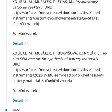
KOLÍBAL, M.; MUSÁLEK, T.; ELIÁŠ, M.:
Prekurzorový
vstup do reaktoru
. URL:
http://surfaces.fme.vutbr.cz/laboratories/developed-
instruments/custom-cvd-showerhead?stage=Stage.
(Funkční vzorek)
Funkční vzorek
Detail
KOLÍBAL, M.; MUSÁLEK, T.; BUKVIŠOVÁ, K.; NOVÁK, L.:
In-
situ SEM reactor for synthesis of battery materials
.
URL:
http://surfaces.fme.vutbr.cz/laboratories/developed-
instruments/2023-in-situ-sem-reactor-for-synthesis-of-
battery-materials/. (Funkční vzorek)
Funkční vzorek
Detail
2022