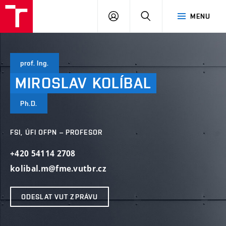
VUT
PŘIHLÁSIT
HLEDAT
MENU
SE
prof. Ing.
MIROSLAV
KOLÍBAL
Ph.D.
FSI, ÚFI OFPN – PROFESOR
+420 54114 2708
kolibal.m@fme.vutbr.cz
ODESLAT VUT ZPRÁVU