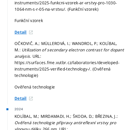
instruments/2025-funkcni-vzorek-ar-vrstvy-pro-1030-
1064-nm-s-r-05-na-vrstvu/. (Funkční vzorek)
Funkční vzorek
Detail
OČKOVIČ, A.; MÜLLEROVÁ, I.; WANDROL, P.; KOLÍBAL,
M.:
Utilization of secondary electron contrast for dopant
analysis
. URL:
https://surfaces.fme.vutbr.cz/laboratories/developed-
instruments/2025-verified-technology-/. (Ověřená
technologie)
Ověřená technologie
Detail
2024
KOLÍBAL, M.; MIRDAMADI, H.; ŠKODA, D.; BŘEZINA, J.:
Ověřená technologie přípravy antireflexní vrstvy pro
vlnovou délku 266 nm
. URL: