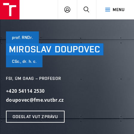
VUT
PŘIHLÁSIT
HLEDAT
MENU
SE
prof. RNDr.
MIROSLAV
DOUPOVEC
CSc., dr. h. c.
FSI, ÚM OAAG – PROFESOR
+420 54114 2530
doupovec@fme.vutbr.cz
ODESLAT VUT ZPRÁVU