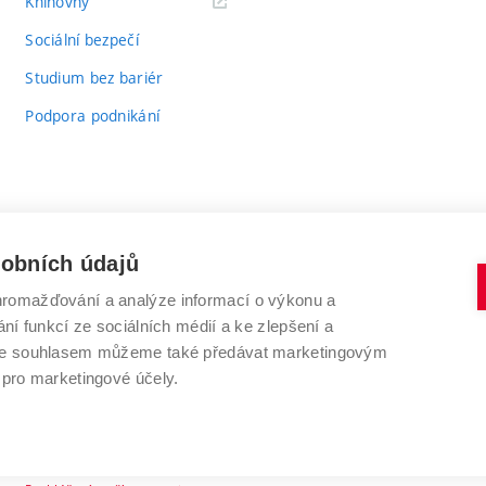
(externí
Knihovny
odkaz)
Sociální bezpečí
Studium bez bariér
Podpora podnikání
sobních údajů
romažďování a analýze informací o výkonu a
VYSOKÉ UČENÍ TECHNICKÉ V BRNĚ
ní funkcí ze sociálních médií a ke zlepšení a
Antonínská 548/1
www.vut.cz
 Se souhlasem můžeme také předávat marketingovým
602 00 Brno
vut@vutbr.cz
 pro marketingové účely.