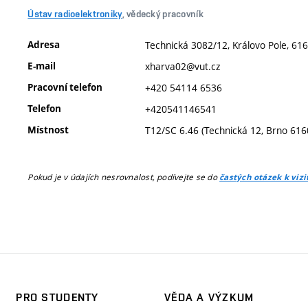
Ústav radioelektroniky
, vědecký pracovník
Adresa
Technická 3082/12, Královo Pole, 616
E-mail
xharva02@vut.cz
Pracovní telefon
+420 54114 6536
Telefon
+420541146541
Místnost
T12/SC 6.46 (Technická 12, Brno 616
Pokud je v údajích nesrovnalost, podívejte se do
častých otázek k viz
PRO STUDENTY
VĚDA A VÝZKUM