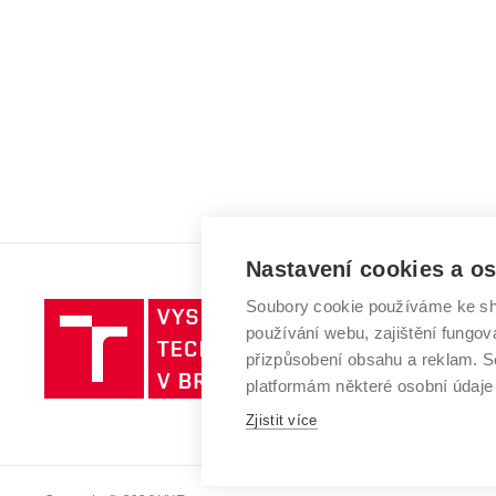
Nastavení cookies a o
Soubory cookie používáme ke sh
Vysoké
používání webu, zajištění fungová
učení
přizpůsobení obsahu a reklam.
technické
platformám některé osobní údaje
v
Zjistit více
Brně