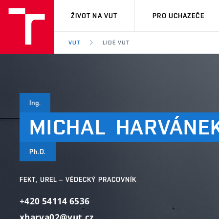
VUT
ŽIVOT NA VUT
PRO UCHAZEČE
VUT
LIDÉ VUT
Ing.
MICHAL
HARVÁNE
Ph.D.
FEKT, UREL – VĚDECKÝ PRACOVNÍK
+420 54114 6536
xharva02@vut.cz