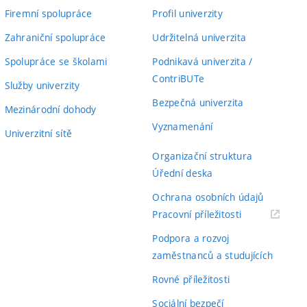
Firemní spolupráce
Profil univerzity
Zahraniční spolupráce
Udržitelná univerzita
Spolupráce se školami
Podnikavá univerzita /
ContriBUTe
Služby univerzity
Bezpečná univerzita
Mezinárodní dohody
Vyznamenání
Univerzitní sítě
Organizační struktura
Úřední deska
Ochrana osobních údajů
(externí
Pracovní příležitosti
odkaz)
Podpora a rozvoj
zaměstnanců a studujících
Rovné příležitosti
Sociální bezpečí