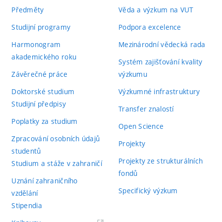
Předměty
Věda a výzkum na VUT
Studijní programy
Podpora excelence
Harmonogram
Mezinárodní vědecká rada
akademického roku
Systém zajišťování kvality
Závěrečné práce
výzkumu
Doktorské studium
Výzkumné infrastruktury
Studijní předpisy
Transfer znalostí
Poplatky za studium
Open Science
Zpracování osobních údajů
Projekty
studentů
Projekty ze strukturálních
Studium a stáže v zahraničí
fondů
Uznání zahraničního
Specifický výzkum
vzdělání
Stipendia