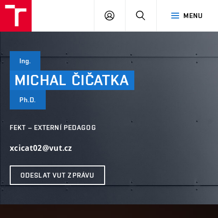
VUT
PŘIHLÁSIT
HLEDAT
MENU
SE
Ing.
MICHAL
ČIČATKA
Ph.D.
FEKT – EXTERNÍ PEDAGOG
xcicat02@vut.cz
ODESLAT VUT ZPRÁVU