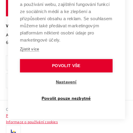
učení
Služby univerzity
Transfer znalostí
a používání webu, zajištění fungování funkcí
technické
Podnikavá univerzita / ContriBUTe
Mezinárodní dohody
ze sociálních médií a ke zlepšení a
Open Science
v
Bezpečná univerzita
přizpůsobení obsahu a reklam. Se souhlasem
Univerzitní sítě
Brně
Projekty
můžeme také předávat marketingovým
VYSOKÉ UČENÍ TECHNICKÉ V BRNĚ
Vyznamenání
platformám některé osobní údaje pro
Projekty ze strukturálních fondů
Antonínská 548/1
www.vut.cz
marketingové účely.
Organizační struktura
602 00 Brno
vut@vutbr.cz
Specifický výzkum
Zjistit více
Úřední deska
Ochrana osobních údajů
POVOLIT VŠE
(externí
Pracovní příležitosti
Nastavení
odkaz)
Podpora a rozvoj zaměstnanců a studujících
Povolit pouze nezbytné
Rovné příležitosti
Copyright © 2026 VUT
Sociální bezpečí
Prohlášení o přístupnosti
HR Award
Informace o používání cookies