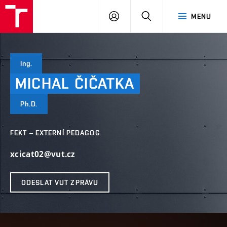
VUT
PŘIHLÁSIT
HLEDAT
MENU
SE
Ing.
MICHAL
ČIČATKA
Ph.D.
FEKT – EXTERNÍ PEDAGOG
xcicat02@vut.cz
ODESLAT VUT ZPRÁVU