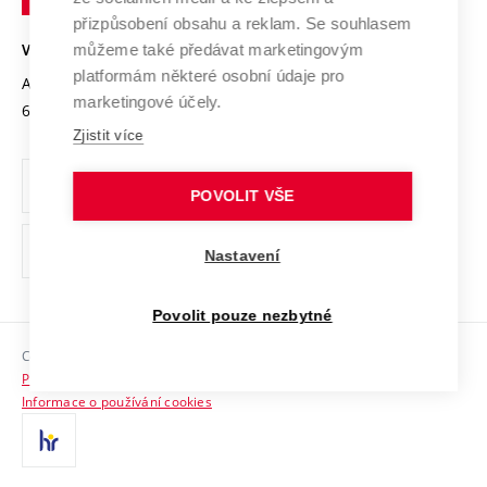
Open Science
v
Bezpečná univerzita
přizpůsobení obsahu a reklam. Se souhlasem
Univerzitní sítě
Brně
Projekty
můžeme také předávat marketingovým
VYSOKÉ UČENÍ TECHNICKÉ V BRNĚ
Vyznamenání
platformám některé osobní údaje pro
Projekty ze strukturálních fondů
Antonínská 548/1
www.vut.cz
marketingové účely.
Organizační struktura
602 00 Brno
vut@vutbr.cz
Specifický výzkum
Zjistit více
Úřední deska
Ochrana osobních údajů
POVOLIT VŠE
(externí
Pracovní příležitosti
Nastavení
odkaz)
Podpora a rozvoj zaměstnanců a studujících
Povolit pouze nezbytné
Rovné příležitosti
Copyright © 2026 VUT
Sociální bezpečí
Prohlášení o přístupnosti
HR Award
Informace o používání cookies
Kontakty