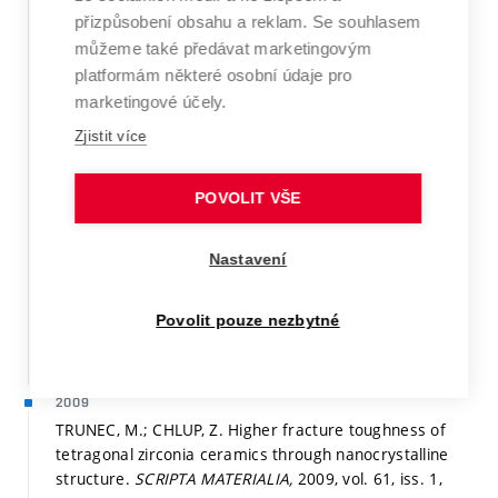
desiccant.
Journal of the European Ceramic Society,
přizpůsobení obsahu a reklam. Se souhlasem
2011, vol. 31, iss. 14,
p. 2519-2524.
ISSN: 0955-2219.
můžeme také předávat marketingovým
platformám některé osobní údaje pro
Článek WoS
marketingové účely.
Detail
Zjistit více
KLIMKE, J.; TRUNEC, M.; KRELL, A. Transparent
Tetragonal Yttria-Stabilized Zirconia Ceramic: Influence
POVOLIT VŠE
of Scattering Caused by Birefringence.
Journal of the
American Ceramic Society,
2011, vol. 94, iss. 6,
Nastavení
p. 1850-1858.
ISSN: 0002-7820.
Článek WoS
Povolit pouze nezbytné
Detail
2009
TRUNEC, M.; CHLUP, Z. Higher fracture toughness of
tetragonal zirconia ceramics through nanocrystalline
structure.
SCRIPTA MATERIALIA,
2009, vol. 61, iss. 1,