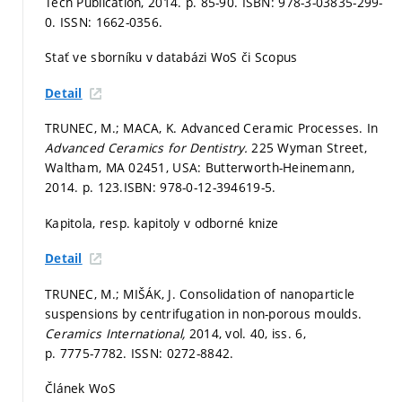
Tech Publication, 2014.
p. 85-90.
ISBN: 978-3-03835-299-
0. ISSN: 1662-0356.
Stať ve sborníku v databázi WoS či Scopus
Detail
TRUNEC, M.; MACA, K. Advanced Ceramic Processes. In
Advanced Ceramics for Dentistry.
225 Wyman Street,
Waltham, MA 02451, USA: Butterworth-Heinemann,
2014.
p. 123.
ISBN: 978-0-12-394619-5.
Kapitola, resp. kapitoly v odborné knize
Detail
TRUNEC, M.; MIŠÁK, J. Consolidation of nanoparticle
suspensions by centrifugation in non-porous moulds.
Ceramics International,
2014, vol. 40, iss. 6,
p. 7775-7782.
ISSN: 0272-8842.
Článek WoS