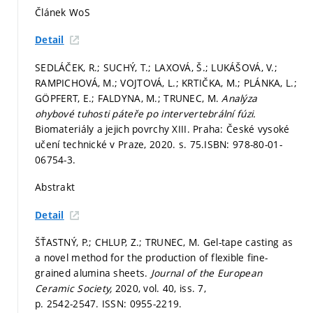
Článek WoS
Detail
SEDLÁČEK, R.; SUCHÝ, T.; LAXOVÁ, Š.; LUKÁŠOVÁ, V.;
RAMPICHOVÁ, M.; VOJTOVÁ, L.; KRTIČKA, M.; PLÁNKA, L.;
GÖPFERT, E.; FALDYNA, M.; TRUNEC, M.
Analýza
ohybové tuhosti páteře po intervertebrální fúzi.
Biomateriály a jejich povrchy XIII. Praha: České vysoké
učení technické v Praze, 2020.
s. 75.
ISBN: 978-80-01-
06754-3.
Abstrakt
Detail
ŠŤASTNÝ, P.; CHLUP, Z.; TRUNEC, M. Gel-tape casting as
a novel method for the production of flexible fine-
grained alumina sheets.
Journal of the European
Ceramic Society,
2020, vol. 40, iss. 7,
p. 2542-2547.
ISSN: 0955-2219.