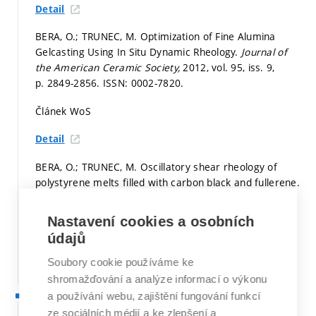
Detail
BERA, O.; TRUNEC, M. Optimization of Fine Alumina
Gelcasting Using In Situ Dynamic Rheology.
Journal of
the American Ceramic Society,
2012, vol. 95, iss. 9,
p. 2849-2856.
ISSN: 0002-7820.
Článek WoS
Detail
BERA, O.; TRUNEC, M. Oscillatory shear rheology of
polystyrene melts filled with carbon black and fullerene.
PLASTICS RUBBER AND COMPOSITES,
2012, vol. 41, iss.
9,
p. 384-389.
ISSN: 1465-8011.
Nastavení cookies a osobních
údajů
Článek WoS
Soubory cookie používáme ke
Detail
shromažďování a analýze informací o výkonu
a používání webu, zajištění fungování funkcí
2011
TRUNEC, M. Osmotic drying of gelcast bodies in liquid
ze sociálních médií a ke zlepšení a