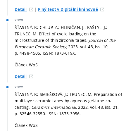
|
Detail
Plný text v Digitální knihovně
2023
ŠŤASTNÝ, P.; CHLUP, Z.; HLINIČAN, J.; KAŠTYL, J.;
TRUNEC, M. Effect of cyclic loading on the
microstructure of thin zirconia tapes.
Journal of the
European Ceramic Society,
2023, vol. 43, iss. 10,
p. 4498-4505.
ISSN: 1873-619X.
Článek WoS
Detail
2022
ŠŤASTNÝ, P.; SMIEŠKOVÁ, J.; TRUNEC, M. Preparation of
multilayer ceramic tapes by aqueous gel-tape co-
casting.
Ceramics International,
2022, vol. 48, iss. 21,
p. 32546-32550.
ISSN: 1873-3956.
Článek WoS