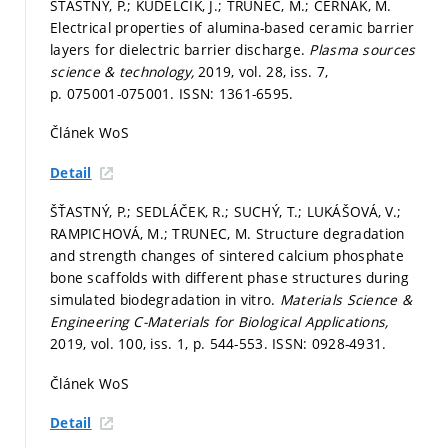
ŠŤASTNÝ, P.; KÚDELČÍK, J.; TRUNEC, M.; ČERNÁK, M.
Electrical properties of alumina-based ceramic barrier
layers for dielectric barrier discharge.
Plasma sources
science & technology,
2019, vol. 28, iss. 7,
p. 075001-075001.
ISSN: 1361-6595.
Článek WoS
Detail
ŠŤASTNÝ, P.; SEDLÁČEK, R.; SUCHÝ, T.; LUKÁŠOVÁ, V.;
RAMPICHOVÁ, M.; TRUNEC, M. Structure degradation
and strength changes of sintered calcium phosphate
bone scaffolds with different phase structures during
simulated biodegradation in vitro.
Materials Science &
Engineering C-Materials for Biological Applications,
2019, vol. 100, iss. 1,
p. 544-553.
ISSN: 0928-4931.
Článek WoS
Detail