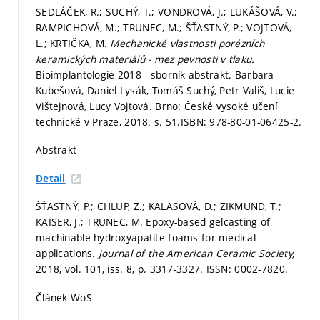
SEDLÁČEK, R.; SUCHÝ, T.; VONDROVÁ, J.; LUKÁŠOVÁ, V.;
RAMPICHOVÁ, M.; TRUNEC, M.; ŠŤASTNÝ, P.; VOJTOVÁ,
L.; KRTIČKA, M.
Mechanické vlastnosti porézních
keramických materiálů - mez pevnosti v tlaku.
Bioimplantologie 2018 - sborník abstrakt. Barbara
Kubešová, Daniel Lysák, Tomáš Suchý, Petr Vališ, Lucie
Vištejnová, Lucy Vojtová. Brno: České vysoké učení
technické v Praze, 2018.
s. 51.
ISBN: 978-80-01-06425-2.
Abstrakt
Detail
ŠŤASTNÝ, P.; CHLUP, Z.; KALASOVÁ, D.; ZIKMUND, T.;
KAISER, J.; TRUNEC, M. Epoxy-based gelcasting of
machinable hydroxyapatite foams for medical
applications.
Journal of the American Ceramic Society,
2018, vol. 101, iss. 8,
p. 3317-3327.
ISSN: 0002-7820.
Článek WoS