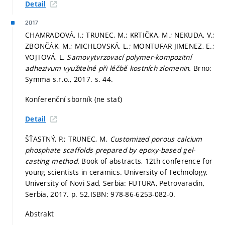
Detail
2017
CHAMRADOVÁ, I.; TRUNEC, M.; KRTIČKA, M.; NEKUDA, V.;
ZBONČÁK, M.; MICHLOVSKÁ, L.; MONTUFAR JIMENEZ, E.;
VOJTOVÁ, L.
Samovytvrzovací polymer-kompozitní
adhezivum využitelné při léčbě kostních zlomenin.
Brno:
Symma s.r.o., 2017.
s. 44.
Konferenční sborník (ne stať)
Detail
ŠŤASTNÝ, P.; TRUNEC, M.
Customized porous calcium
phosphate scaffolds prepared by epoxy-based gel-
casting method.
Book of abstracts, 12th conference for
young scientists in ceramics. University of Technology,
University of Novi Sad, Serbia: FUTURA, Petrovaradin,
Serbia, 2017.
p. 52.
ISBN: 978-86-6253-082-0.
Abstrakt