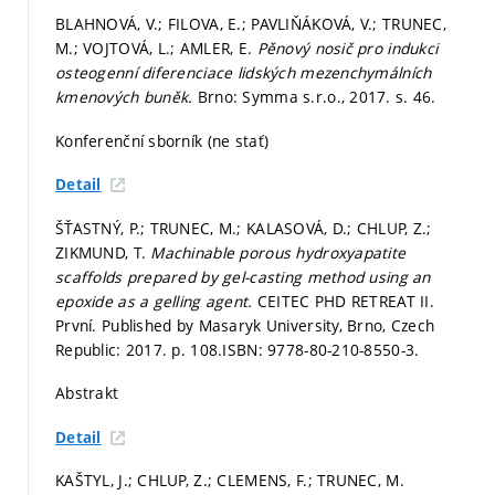
BLAHNOVÁ, V.; FILOVA, E.; PAVLIŇÁKOVÁ, V.; TRUNEC,
M.; VOJTOVÁ, L.; AMLER, E.
Pěnový nosič pro indukci
osteogenní diferenciace lidských mezenchymálních
kmenových buněk.
Brno: Symma s.r.o., 2017.
s. 46.
Konferenční sborník (ne stať)
Detail
ŠŤASTNÝ, P.; TRUNEC, M.; KALASOVÁ, D.; CHLUP, Z.;
ZIKMUND, T.
Machinable porous hydroxyapatite
scaffolds prepared by gel-casting method using an
epoxide as a gelling agent.
CEITEC PHD RETREAT II.
První. Published by Masaryk University, Brno, Czech
Republic: 2017.
p. 108.
ISBN: 9778-80-210-8550-3.
Abstrakt
Detail
KAŠTYL, J.; CHLUP, Z.; CLEMENS, F.; TRUNEC, M.