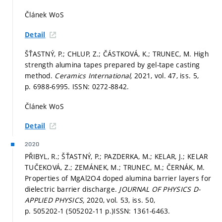
Článek WoS
Detail
ŠŤASTNÝ, P.; CHLUP, Z.; ČÁSTKOVÁ, K.; TRUNEC, M. High
strength alumina tapes prepared by gel-tape casting
method.
Ceramics International,
2021, vol. 47, iss. 5,
p. 6988-6995.
ISSN: 0272-8842.
Článek WoS
Detail
2020
PŘIBYL, R.; ŠŤASTNÝ, P.; PAZDERKA, M.; KELAR, J.; KELAR
TUČEKOVÁ, Z.; ZEMÁNEK, M.; TRUNEC, M.; ČERNÁK, M.
Properties of MgAl2O4 doped alumina barrier layers for
dielectric barrier discharge.
JOURNAL OF PHYSICS D-
APPLIED PHYSICS,
2020, vol. 53, iss. 50,
p. 505202-1 (505202-11 p.)
ISSN: 1361-6463.