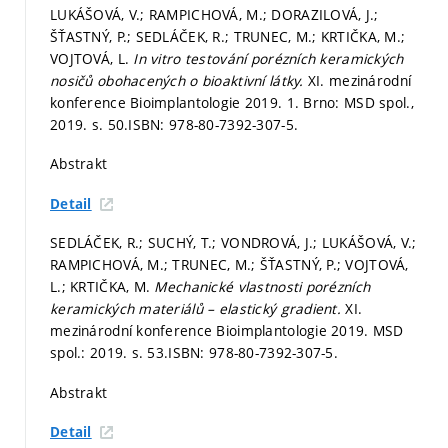
LUKÁŠOVÁ, V.; RAMPICHOVÁ, M.; DORAZILOVÁ, J.;
ŠŤASTNÝ, P.; SEDLÁČEK, R.; TRUNEC, M.; KRTIČKA, M.;
VOJTOVÁ, L.
In vitro testování porézních keramických
nosičů obohacených o bioaktivní látky.
XI. mezinárodní
konference Bioimplantologie 2019. 1. Brno: MSD spol.,
2019.
s. 50.
ISBN: 978-80-7392-307-5.
Abstrakt
Detail
SEDLÁČEK, R.; SUCHÝ, T.; VONDROVÁ, J.; LUKÁŠOVÁ, V.;
RAMPICHOVÁ, M.; TRUNEC, M.; ŠŤASTNÝ, P.; VOJTOVÁ,
L.; KRTIČKA, M.
Mechanické vlastnosti porézních
keramických materiálů – elastický gradient.
XI.
mezinárodní konference Bioimplantologie 2019. MSD
spol.: 2019.
s. 53.
ISBN: 978-80-7392-307-5.
Abstrakt
Detail