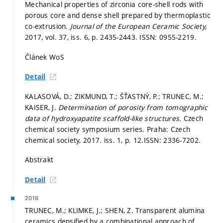
Mechanical properties of zirconia core-shell rods with
porous core and dense shell prepared by thermoplastic
co-extrusion.
Journal of the European Ceramic Society,
2017, vol. 37, iss. 6,
p. 2435-2443.
ISSN: 0955-2219.
Článek WoS
Detail
KALASOVÁ, D.; ZIKMUND, T.; ŠŤASTNÝ, P.; TRUNEC, M.;
KAISER, J.
Determination of porosity from tomographic
data of hydroxyapatite scaffold-like structures.
Czech
chemical society symposium series. Praha: Czech
chemical society, 2017. iss. 1,
p. 12.
ISSN: 2336-7202.
Abstrakt
Detail
2016
TRUNEC, M.; KLIMKE, J.; SHEN, Z. Transparent alumina
ceramics densified by a combinational approach of