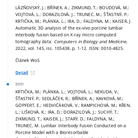
LÁZŇOVSKÝ, J.; BŘÍNEK, A.; ZIKMUND, T.; BOUDOVÁ, M.;
VOJTOVÁ, L.; DORAZILOVÁ, J.; TRUNEC, M.; ŠŤASTNÝ, P.;
KRTIČKA, M.; PLÁNKA, L.; IRA, D.; FALDYNA, M.; KAISER, J.
Automatic 3D analysis of the ex-vivo porcine lumbar
interbody fusion based on X-ray micro computed
tomography data.
Computers in Biology and Medicine,
2022, vol. 145, iss. 105438,
p. 1-12.
ISSN: 0010-4825.
Článek WoS
Detail
2021
KRTIČKA, M.; PLÁNKA, L.; VOJTOVÁ, L.; NEKUDA, V.;
ŠŤASTNÝ, P.; SEDLÁČEK, R.; BŘÍNEK, A.; KAVKOVÁ, M.;
GÖPFERT, E.; HEDVIČÁKOVÁ, V.; RAMPICHOVÁ, M.; KŘEN,
L.; LIŠKOVÁ, K.; IRA, D.; DORAZILOVÁ, J.; SUCHÝ, T.;
ZIKMUND, T.; KAISER, J.; STARÝ, D.; FALDYNA, M.;
TRUNEC, M. Lumbar Interbody Fusion Conducted on a
Porcine Model with a Bioresorbable