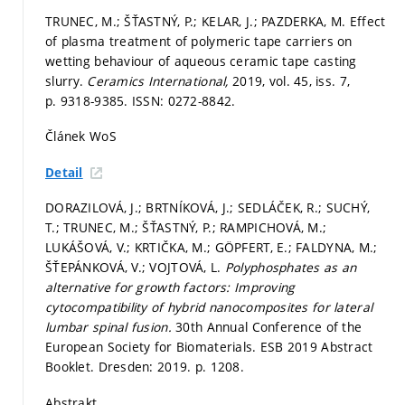
TRUNEC, M.; ŠŤASTNÝ, P.; KELAR, J.; PAZDERKA, M. Effect
of plasma treatment of polymeric tape carriers on
wetting behaviour of aqueous ceramic tape casting
slurry.
Ceramics International,
2019, vol. 45, iss. 7,
p. 9318-9385.
ISSN: 0272-8842.
Článek WoS
Detail
DORAZILOVÁ, J.; BRTNÍKOVÁ, J.; SEDLÁČEK, R.; SUCHÝ,
T.; TRUNEC, M.; ŠŤASTNÝ, P.; RAMPICHOVÁ, M.;
LUKÁŠOVÁ, V.; KRTIČKA, M.; GÖPFERT, E.; FALDYNA, M.;
ŠŤEPÁNKOVÁ, V.; VOJTOVÁ, L.
Polyphosphates as an
alternative for growth factors: Improving
cytocompatibility of hybrid nanocomposites for lateral
lumbar spinal fusion.
30th Annual Conference of the
European Society for Biomaterials. ESB 2019 Abstract
Booklet. Dresden: 2019.
p. 1208.
Abstrakt