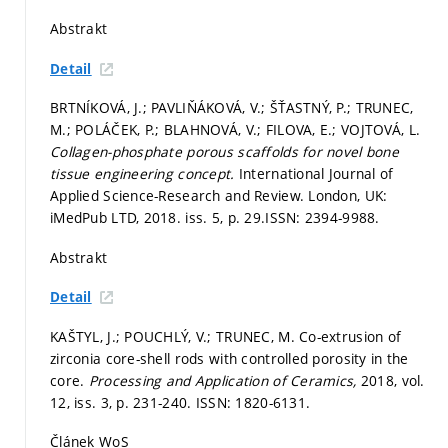
Abstrakt
Detail
BRTNÍKOVÁ, J.; PAVLIŇÁKOVÁ, V.; ŠŤASTNÝ, P.; TRUNEC,
M.; POLÁČEK, P.; BLAHNOVÁ, V.; FILOVA, E.; VOJTOVÁ, L.
Collagen-phosphate porous scaffolds for novel bone
tissue engineering concept.
International Journal of
Applied Science-Research and Review. London, UK:
iMedPub LTD, 2018. iss. 5,
p. 29.
ISSN: 2394-9988.
Abstrakt
Detail
KAŠTYL, J.; POUCHLÝ, V.; TRUNEC, M. Co-extrusion of
zirconia core-shell rods with controlled porosity in the
core.
Processing and Application of Ceramics,
2018, vol.
12, iss. 3,
p. 231-240.
ISSN: 1820-6131.
Článek WoS