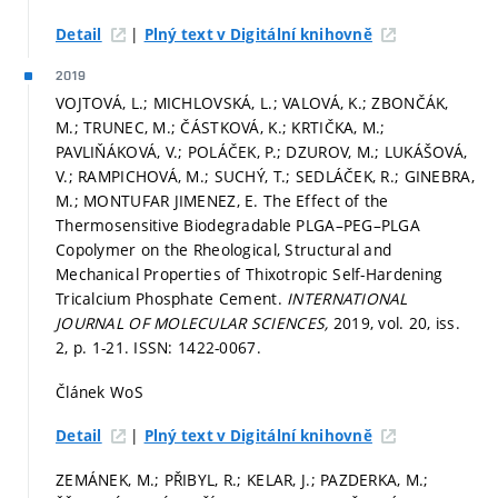
|
Detail
Plný text v Digitální knihovně
2019
VOJTOVÁ, L.; MICHLOVSKÁ, L.; VALOVÁ, K.; ZBONČÁK,
M.; TRUNEC, M.; ČÁSTKOVÁ, K.; KRTIČKA, M.;
PAVLIŇÁKOVÁ, V.; POLÁČEK, P.; DZUROV, M.; LUKÁŠOVÁ,
V.; RAMPICHOVÁ, M.; SUCHÝ, T.; SEDLÁČEK, R.; GINEBRA,
M.; MONTUFAR JIMENEZ, E. The Effect of the
Thermosensitive Biodegradable PLGA–PEG–PLGA
Copolymer on the Rheological, Structural and
Mechanical Properties of Thixotropic Self-Hardening
Tricalcium Phosphate Cement.
INTERNATIONAL
JOURNAL OF MOLECULAR SCIENCES,
2019, vol. 20, iss.
2,
p. 1-21.
ISSN: 1422-0067.
Článek WoS
|
Detail
Plný text v Digitální knihovně
ZEMÁNEK, M.; PŘIBYL, R.; KELAR, J.; PAZDERKA, M.;