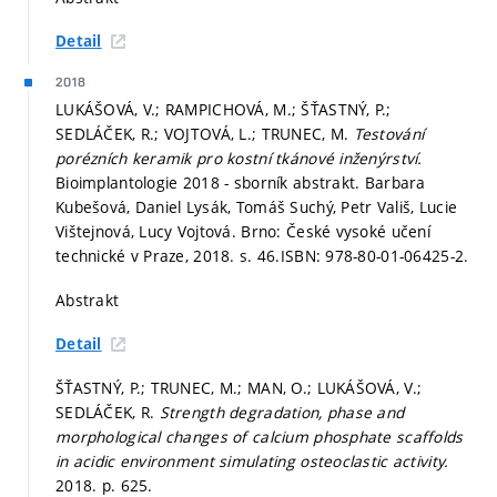
Detail
2018
LUKÁŠOVÁ, V.; RAMPICHOVÁ, M.; ŠŤASTNÝ, P.;
SEDLÁČEK, R.; VOJTOVÁ, L.; TRUNEC, M.
Testování
porézních keramik pro kostní tkánové inženýrství.
Bioimplantologie 2018 - sborník abstrakt. Barbara
Kubešová, Daniel Lysák, Tomáš Suchý, Petr Vališ, Lucie
Vištejnová, Lucy Vojtová. Brno: České vysoké učení
technické v Praze, 2018.
s. 46.
ISBN: 978-80-01-06425-2.
Abstrakt
Detail
ŠŤASTNÝ, P.; TRUNEC, M.; MAN, O.; LUKÁŠOVÁ, V.;
SEDLÁČEK, R.
Strength degradation, phase and
morphological changes of calcium phosphate scaffolds
in acidic environment simulating osteoclastic activity.
2018.
p. 625.