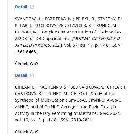
Detail
SVANDOVA, L.; PAZDERKA, M.; PRIBYL, R.; STASTNY, P.;
KELAR, J.; TUCEKOVA, ZK.; SLAVICEK, P.; TRUNEC, M.;
CERNAK, M. Complex characterisation of Cr-doped α-
Al2O3 for DBD applications.
JOURNAL OF PHYSICS D-
APPLIED PHYSICS,
2024, vol. 57, iss. 17,
p. 1-16.
ISSN:
1361-6463.
Článek WoS
Detail
CIHLÁŘ, J.; TKACHENKO, S.; BEDNAŘÍKOVÁ, V.; CIHLÁŘ, J.;
ČÁSTKOVÁ, K.; TRUNEC, M.; ČELKO, L. Study of the
Synthesis of Multi-Cationic Sm-Co-O, Sm-Ni-O, Al-Co-O,
Al-Ni-O, and Al-Co-Ni-O Aerogels and Their Catalytic
Activity in the Dry Reforming of Methane.
Gels,
2024,
vol. 10, iss. 5,
p. 1-18.
ISSN: 2310-2861.
Článek WoS