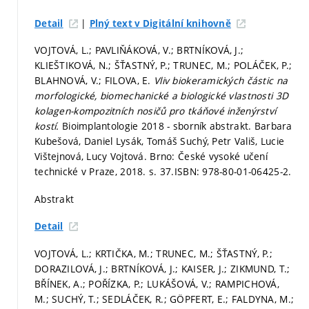
|
Detail
Plný text v Digitální knihovně
VOJTOVÁ, L.; PAVLIŇÁKOVÁ, V.; BRTNÍKOVÁ, J.;
KLIEŠTIKOVÁ, N.; ŠŤASTNÝ, P.; TRUNEC, M.; POLÁČEK, P.;
BLAHNOVÁ, V.; FILOVA, E.
Vliv biokeramických částic na
morfologické, biomechanické a biologické vlastnosti 3D
kolagen-kompozitních nosičů pro tkáňové inženýrství
kostí.
Bioimplantologie 2018 - sborník abstrakt. Barbara
Kubešová, Daniel Lysák, Tomáš Suchý, Petr Vališ, Lucie
Vištejnová, Lucy Vojtová. Brno: České vysoké učení
technické v Praze, 2018.
s. 37.
ISBN: 978-80-01-06425-2.
Abstrakt
Detail
VOJTOVÁ, L.; KRTIČKA, M.; TRUNEC, M.; ŠŤASTNÝ, P.;
DORAZILOVÁ, J.; BRTNÍKOVÁ, J.; KAISER, J.; ZIKMUND, T.;
BŘÍNEK, A.; POŘÍZKA, P.; LUKÁŠOVÁ, V.; RAMPICHOVÁ,
M.; SUCHÝ, T.; SEDLÁČEK, R.; GÖPFERT, E.; FALDYNA, M.;