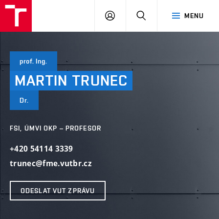
VUT
PŘIHLÁSIT
HLEDAT
MENU
SE
prof. Ing.
MARTIN
TRUNEC
Dr.
FSI, ÚMVI OKP – PROFESOR
+420 54114 3339
trunec@fme.vutbr.cz
ODESLAT VUT ZPRÁVU