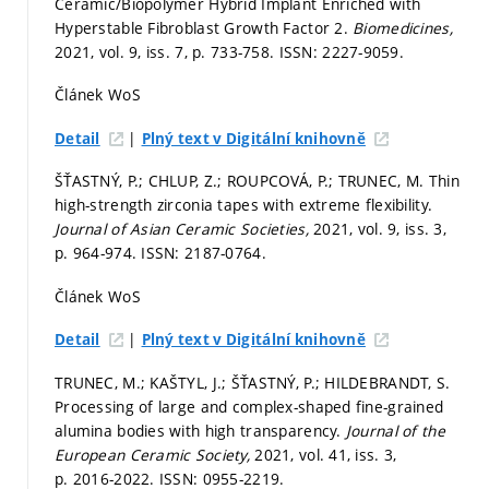
Ceramic/Biopolymer Hybrid Implant Enriched with
Hyperstable Fibroblast Growth Factor 2.
Biomedicines,
2021, vol. 9, iss. 7,
p. 733-758.
ISSN: 2227-9059.
Článek WoS
|
Detail
Plný text v Digitální knihovně
ŠŤASTNÝ, P.; CHLUP, Z.; ROUPCOVÁ, P.; TRUNEC, M. Thin
high-strength zirconia tapes with extreme flexibility.
Journal of Asian Ceramic Societies,
2021, vol. 9, iss. 3,
p. 964-974.
ISSN: 2187-0764.
Článek WoS
|
Detail
Plný text v Digitální knihovně
TRUNEC, M.; KAŠTYL, J.; ŠŤASTNÝ, P.; HILDEBRANDT, S.
Processing of large and complex-shaped fine-grained
alumina bodies with high transparency.
Journal of the
European Ceramic Society,
2021, vol. 41, iss. 3,
p. 2016-2022.
ISSN: 0955-2219.