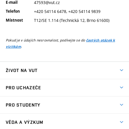
E-mail
47593@vut.cz
Telefon
+420 54114 6478, +420 54114 9839
Místnost
T12/SE 1.114 (Technická 12, Brno 61600)
Pokud je v údajích nesrovnalost, podívejte se do
častých otázek k
.
vizitkám
ŽIVOT NA VUT
Atmosféra VUT
PRO UCHAZEČE
Prostory školy
Proč na VUT
Koleje
PRO STUDENTY
Studijní programy
Stravování
Předměty
Studijní předpisy
Studium a stáže v zahraničí
Stipendia
Dny otevřených dveří
VĚDA A VÝZKUM
Sport na VUT
(externí
Studijní programy
Poplatky za studium
Uznání zahraničního vzdělání
Knihovny