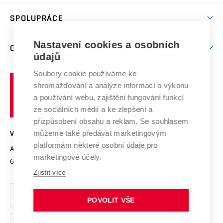
Aktivity pro juniory
Studentský život
odkaz)
Věda a výzkum na VUT
Harmonogram akademického roku
Zpracování osobních údajů studentů
Sociální bezpečí
SPOLUPRÁCE
Celoživotní vzdělávání
Brno
Podpora excelence
Závěrečné práce
Studium bez bariér
Zpracování osobních údajů uchazečů o studium
Firemní spolupráce
Mezinárodní vědecká rada
Nastavení cookies a osobních
O UNIVERZITĚ
Doktorské studium
Podpora podnikání
E-přihláška
údajů
Zahraniční spolupráce
Systém zajišťování kvality výzkumu
Profil univerzity
Spolupráce se školami
Soubory cookie používáme ke
Vysoké
Výzkumné infrastruktury
shromažďování a analýze informací o výkonu
Udržitelná univerzita
učení
Služby univerzity
Transfer znalostí
a používání webu, zajištění fungování funkcí
technické
Podnikavá univerzita / ContriBUTe
Mezinárodní dohody
ze sociálních médií a ke zlepšení a
Open Science
v
Bezpečná univerzita
přizpůsobení obsahu a reklam. Se souhlasem
Univerzitní sítě
Brně
Projekty
můžeme také předávat marketingovým
VYSOKÉ UČENÍ TECHNICKÉ V BRNĚ
Vyznamenání
platformám některé osobní údaje pro
Projekty ze strukturálních fondů
Antonínská 548/1
www.vut.cz
marketingové účely.
Organizační struktura
602 00 Brno
vut@vutbr.cz
Specifický výzkum
Zjistit více
Úřední deska
Ochrana osobních údajů
POVOLIT VŠE
(externí
Pracovní příležitosti