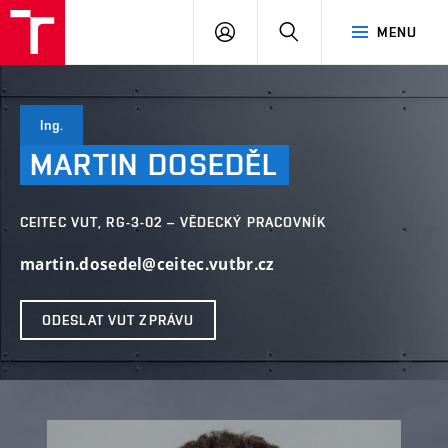
VUT
PŘIHLÁSIT
HLEDAT
MENU
SE
Ing.
MARTIN
DOSEDĚL
CEITEC VUT, RG-3-02 – VĚDECKÝ PRACOVNÍK
martin.dosedel@ceitec.vutbr.cz
ODESLAT VUT ZPRÁVU