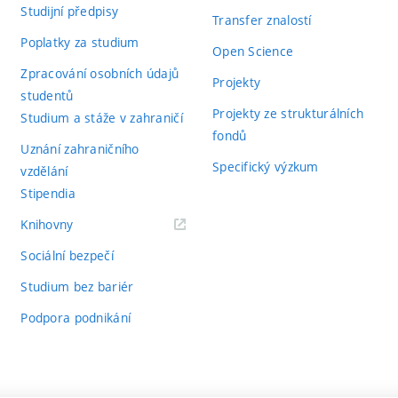
Studijní předpisy
Transfer znalostí
Poplatky za studium
Open Science
Zpracování osobních údajů
Projekty
studentů
Projekty ze strukturálních
Studium a stáže v zahraničí
fondů
Uznání zahraničního
Specifický výzkum
vzdělání
Stipendia
(externí
Knihovny
odkaz)
Sociální bezpečí
Studium bez bariér
Podpora podnikání