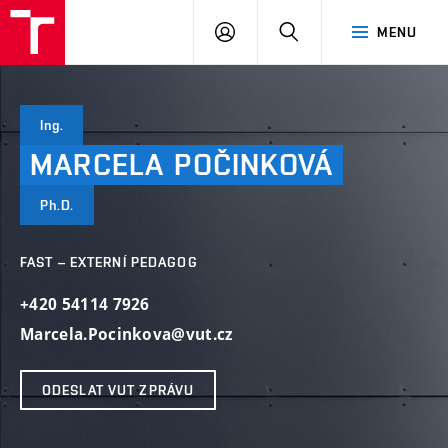
VUT
PŘIHLÁSIT
HLEDAT
MENU
SE
Ing.
MARCELA
POČINKOVÁ
Ph.D.
FAST – EXTERNÍ PEDAGOG
+420 54114 7926
Marcela.Pocinkova@vut.cz
ODESLAT VUT ZPRÁVU