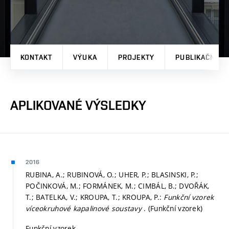
KONTAKT
VÝUKA
PROJEKTY
PUBLIKAČNÍ V
APLIKOVANÉ VÝSLEDKY
2016
RUBINA, A.; RUBINOVÁ, O.; UHER, P.; BLASINSKI, P.;
POČINKOVÁ, M.; FORMÁNEK, M.; CIMBÁL, B.; DVOŘÁK,
T.; BATELKA, V.; KROUPA, T.; KROUPA, P.:
Funkční vzorek
víceokruhové kapalinové soustavy
. (Funkční vzorek)
Funkční vzorek