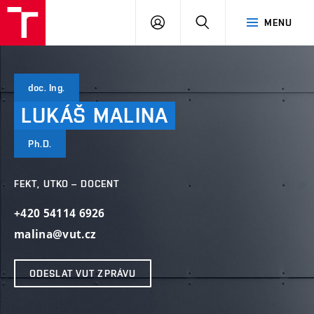
VUT
PŘIHLÁSIT
HLEDAT
MENU
SE
doc. Ing.
LUKÁŠ
MALINA
Ph.D.
FEKT, UTKO – DOCENT
+420 54114 6926
malina@vut.cz
ODESLAT VUT ZPRÁVU