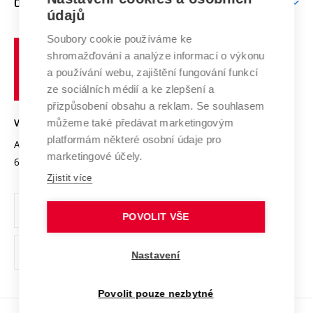
O UNIVERZITĚ
Doktorské studium
Podpora podnikání
E-přihláška
údajů
Zahraniční spolupráce
Systém zajišťování kvality výzkumu
Profil univerzity
Spolupráce se školami
Soubory cookie používáme ke
Vysoké
Výzkumné infrastruktury
shromažďování a analýze informací o výkonu
Udržitelná univerzita
učení
Služby univerzity
Transfer znalostí
a používání webu, zajištění fungování funkcí
technické
Podnikavá univerzita / ContriBUTe
Mezinárodní dohody
ze sociálních médií a ke zlepšení a
Open Science
v
Bezpečná univerzita
přizpůsobení obsahu a reklam. Se souhlasem
Univerzitní sítě
Brně
Projekty
můžeme také předávat marketingovým
VYSOKÉ UČENÍ TECHNICKÉ V BRNĚ
Vyznamenání
platformám některé osobní údaje pro
Projekty ze strukturálních fondů
Antonínská 548/1
www.vut.cz
marketingové účely.
Organizační struktura
602 00 Brno
vut@vutbr.cz
Specifický výzkum
Zjistit více
Úřední deska
Ochrana osobních údajů
POVOLIT VŠE
(externí
Pracovní příležitosti
Nastavení
odkaz)
Podpora a rozvoj zaměstnanců a studujících
Povolit pouze nezbytné
Rovné příležitosti