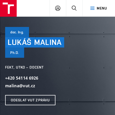
VUT
PŘIHLÁSIT
HLEDAT
MENU
SE
doc. Ing.
LUKÁŠ
MALINA
Ph.D.
FEKT, UTKO – DOCENT
+420 54114 6926
malina@vut.cz
ODESLAT VUT ZPRÁVU