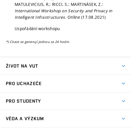
MATULEVICIUS, R.; RICCI, S.; MARTINÁSEK, Z.:
International Workshop on Security and Privacy in
Intelligent Infrastructures
. Online (17.08.2021)
Uspořádání workshopu
*) Citace se generují jednou za 24 hodin.
ŽIVOT NA VUT
Atmosféra VUT
PRO UCHAZEČE
Prostory školy
Proč na VUT
Koleje
PRO STUDENTY
Studijní programy
Stravování
Předměty
Studijní předpisy
Studium a stáže v zahraničí
Stipendia
Dny otevřených dveří
VĚDA A VÝZKUM
Sport na VUT
(externí
Studijní programy
Poplatky za studium
Uznání zahraničního vzdělání
Knihovny
Aktivity pro juniory
Studentský život
odkaz)
Věda a výzkum na VUT