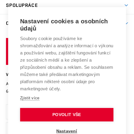
Harmonogram akademického roku
Zpracování osobních údajů studentů
Sociální bezpečí
SPOLUPRÁCE
Celoživotní vzdělávání
Brno
Podpora excelence
Závěrečné práce
Studium bez bariér
Zpracování osobních údajů uchazečů o studium
Firemní spolupráce
Nastavení cookies a osobních
Mezinárodní vědecká rada
O UNIVERZITĚ
Doktorské studium
Podpora podnikání
E-přihláška
údajů
Zahraniční spolupráce
Systém zajišťování kvality výzkumu
Profil univerzity
Soubory cookie používáme ke
Spolupráce se školami
Vysoké
Výzkumné infrastruktury
shromažďování a analýze informací o výkonu
Udržitelná univerzita
učení
Služby univerzity
Transfer znalostí
a používání webu, zajištění fungování funkcí
technické
Podnikavá univerzita / ContriBUTe
Mezinárodní dohody
ze sociálních médií a ke zlepšení a
Open Science
v
Bezpečná univerzita
přizpůsobení obsahu a reklam. Se souhlasem
Univerzitní sítě
Brně
Projekty
můžeme také předávat marketingovým
VYSOKÉ UČENÍ TECHNICKÉ V BRNĚ
Vyznamenání
platformám některé osobní údaje pro
Projekty ze strukturálních fondů
Antonínská 548/1
www.vut.cz
marketingové účely.
Organizační struktura
602 00 Brno
vut@vutbr.cz
Specifický výzkum
Zjistit více
Úřední deska
Ochrana osobních údajů
POVOLIT VŠE
(externí
Pracovní příležitosti
Nastavení