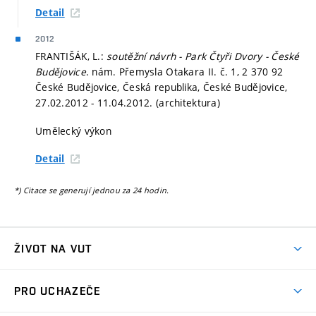
Detail
2012
FRANTIŠÁK, L.:
soutěžní návrh - Park Čtyři Dvory - České
Budějovice
. nám. Přemysla Otakara II. č. 1, 2 370 92
České Budějovice, Česká republika, České Budějovice,
27.02.2012 - 11.04.2012. (architektura)
Umělecký výkon
Detail
*) Citace se generují jednou za 24 hodin.
ŽIVOT NA VUT
Atmosféra VUT
PRO UCHAZEČE
Prostory školy