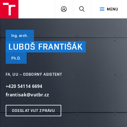
VUT
PŘIHLÁSIT
HLEDAT
MENU
SE
Ing. arch.
LUBOŠ
FRANTIŠÁK
Ph.D.
FA, UU – ODBORNÝ ASISTENT
+420 54114 6694
frantisak@vutbr.cz
ODESLAT VUT ZPRÁVU