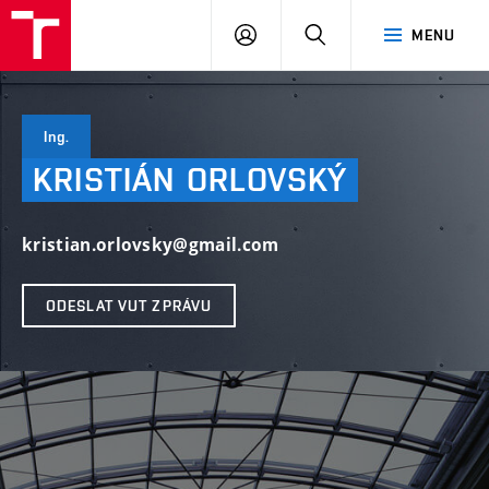
VUT
PŘIHLÁSIT
HLEDAT
MENU
SE
Ing.
KRISTIÁN
ORLOVSKÝ
kristian.orlovsky@gmail.com
ODESLAT VUT ZPRÁVU