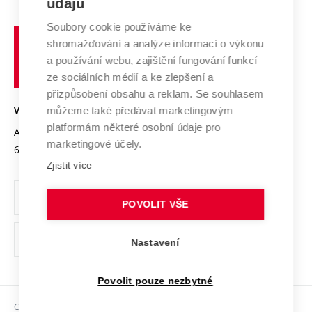
údajů
Zahraniční spolupráce
Systém zajišťování kvality výzkumu
Profil univerzity
Spolupráce se školami
Soubory cookie používáme ke
Vysoké
Výzkumné infrastruktury
shromažďování a analýze informací o výkonu
Udržitelná univerzita
učení
Služby univerzity
Transfer znalostí
a používání webu, zajištění fungování funkcí
technické
Podnikavá univerzita / ContriBUTe
Mezinárodní dohody
ze sociálních médií a ke zlepšení a
Open Science
v
Bezpečná univerzita
přizpůsobení obsahu a reklam. Se souhlasem
Univerzitní sítě
Brně
Projekty
můžeme také předávat marketingovým
VYSOKÉ UČENÍ TECHNICKÉ V BRNĚ
Vyznamenání
platformám některé osobní údaje pro
Projekty ze strukturálních fondů
Antonínská 548/1
www.vut.cz
marketingové účely.
Organizační struktura
602 00 Brno
vut@vutbr.cz
Specifický výzkum
Zjistit více
Úřední deska
Ochrana osobních údajů
POVOLIT VŠE
(externí
Pracovní příležitosti
Nastavení
odkaz)
Podpora a rozvoj zaměstnanců a studujících
Povolit pouze nezbytné
Rovné příležitosti
Copyright © 2026 VUT
Sociální bezpečí