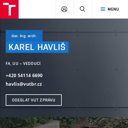
VUT
PŘIHLÁSIT
HLEDAT
MENU
SE
doc. Ing. arch.
KAREL
HAVLIŠ
FA, UU – VEDOUCÍ
+420 54114 6690
havlis@vutbr.cz
ODESLAT VUT ZPRÁVU