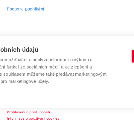
Podpora podnikání
sobních údajů
romažďování a analýze informací o výkonu a
VYSOKÉ UČENÍ TECHNICKÉ V BRNĚ
ní funkcí ze sociálních médií a ke zlepšení a
Antonínská 548/1
www.vut.cz
 Se souhlasem můžeme také předávat marketingovým
602 00 Brno
vut@vutbr.cz
 pro marketingové účely.
Prohlášení o přístupnosti
Informace o používání cookies