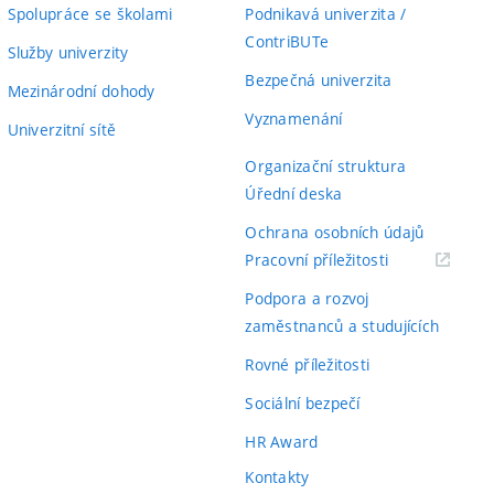
Spolupráce se školami
Podnikavá univerzita /
ContriBUTe
Služby univerzity
Bezpečná univerzita
Mezinárodní dohody
Vyznamenání
Univerzitní sítě
Organizační struktura
Úřední deska
Ochrana osobních údajů
(externí
Pracovní příležitosti
odkaz)
Podpora a rozvoj
zaměstnanců a studujících
Rovné příležitosti
Sociální bezpečí
HR Award
Kontakty