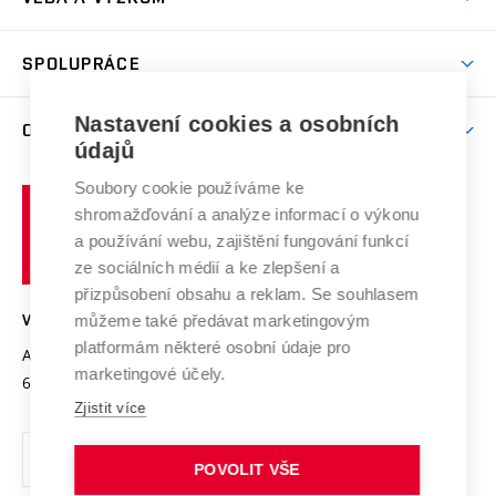
(externí
Studijní programy
Poplatky za studium
Uznání zahraničního vzdělání
Knihovny
Aktivity pro juniory
Studentský život
odkaz)
Věda a výzkum na VUT
Harmonogram akademického roku
Zpracování osobních údajů studentů
Sociální bezpečí
SPOLUPRÁCE
Celoživotní vzdělávání
Brno
Podpora excelence
Závěrečné práce
Studium bez bariér
Zpracování osobních údajů uchazečů o studium
Firemní spolupráce
Mezinárodní vědecká rada
Nastavení cookies a osobních
O UNIVERZITĚ
Doktorské studium
Podpora podnikání
E-přihláška
údajů
Zahraniční spolupráce
Systém zajišťování kvality výzkumu
Profil univerzity
Spolupráce se školami
Soubory cookie používáme ke
Vysoké
Výzkumné infrastruktury
shromažďování a analýze informací o výkonu
Udržitelná univerzita
učení
Služby univerzity
Transfer znalostí
a používání webu, zajištění fungování funkcí
technické
Podnikavá univerzita / ContriBUTe
Mezinárodní dohody
ze sociálních médií a ke zlepšení a
Open Science
v
Bezpečná univerzita
přizpůsobení obsahu a reklam. Se souhlasem
Univerzitní sítě
Brně
Projekty
můžeme také předávat marketingovým
VYSOKÉ UČENÍ TECHNICKÉ V BRNĚ
Vyznamenání
platformám některé osobní údaje pro
Projekty ze strukturálních fondů
Antonínská 548/1
www.vut.cz
marketingové účely.
Organizační struktura
602 00 Brno
vut@vutbr.cz
Specifický výzkum
Zjistit více
Úřední deska
Ochrana osobních údajů
POVOLIT VŠE